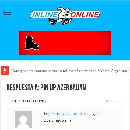
Consejos para comprar patines o rollers más baratos en México, Argentina, 
Respuesta a: pin up azerbaijan
14/10/2024 a las 10:03
#520388
http://semaglutide.win/#
semaglutide
zithromax online