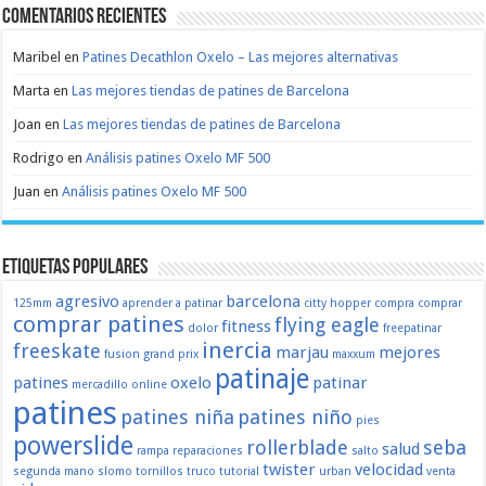
Comentarios recientes
Maribel
en
Patines Decathlon Oxelo – Las mejores alternativas
Marta
en
Las mejores tiendas de patines de Barcelona
Joan
en
Las mejores tiendas de patines de Barcelona
Rodrigo
en
Análisis patines Oxelo MF 500
Juan
en
Análisis patines Oxelo MF 500
Etiquetas populares
agresivo
barcelona
125mm
aprender a patinar
citty hopper
compra
comprar
comprar patines
flying eagle
fitness
dolor
freepatinar
inercia
freeskate
marjau
mejores
fusion
grand prix
maxxum
patinaje
patines
oxelo
patinar
mercadillo
online
patines
patines niña
patines niño
pies
powerslide
rollerblade
seba
salud
rampa
reparaciones
salto
twister
velocidad
segunda mano
slomo
tornillos
truco
tutorial
urban
venta