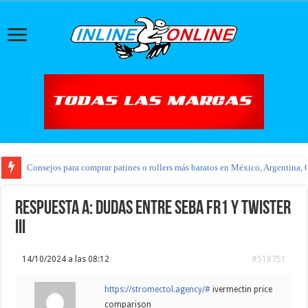
Consejos para comprar patines o rollers más baratos en México, Argentina, 
Respuesta a: Dudas entre Seba FR1 y Twister
III
14/10/2024 a las 08:12
#518751
https://stromectol.agency/#
ivermectin price
comparison