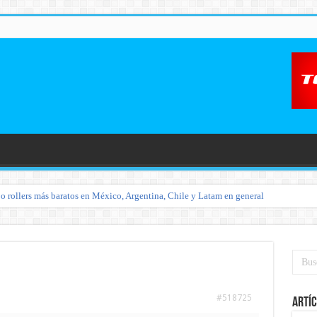
o rollers más baratos en México, Argentina, Chile y Latam en general
#518725
Artíc