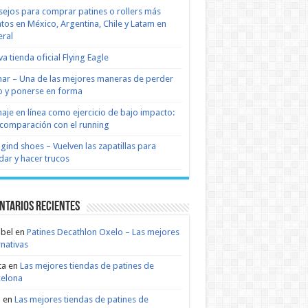
ejos para comprar patines o rollers más
tos en México, Argentina, Chile y Latam en
ral
a tienda oficial Flying Eagle
nar – Una de las mejores maneras de perder
 y ponerse en forma
naje en línea como ejercicio de bajo impacto:
comparación con el running
 gind shoes – Vuelven las zapatillas para
dar y hacer trucos
ntarios recientes
bel
en
Patines Decathlon Oxelo – Las mejores
rnativas
ta
en
Las mejores tiendas de patines de
celona
n
en
Las mejores tiendas de patines de