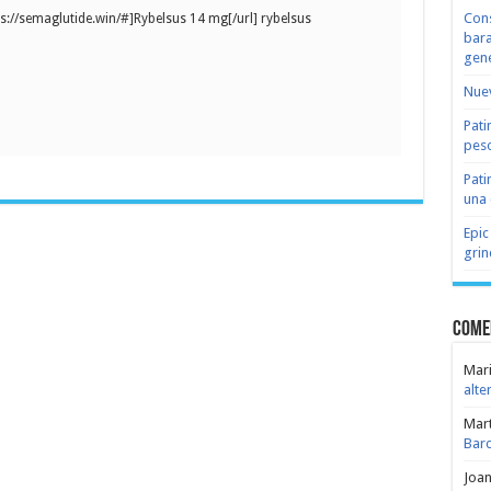
Cons
ps://semaglutide.win/#]Rybelsus 14 mg[/url] rybelsus
bara
gene
Nuev
Pati
peso
Pati
una 
Epic
grin
Come
Mari
alte
Mar
Bar
Joa