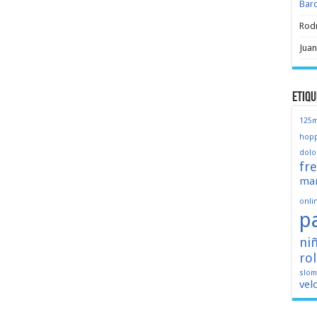
Bar
Rod
Juan
Etiqu
125
hopp
dolo
fr
mar
onli
p
ni
ro
slo
vel