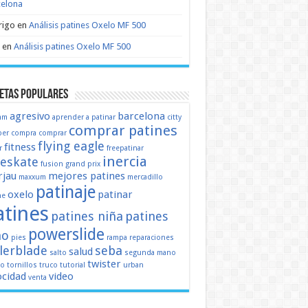
celona
rigo
en
Análisis patines Oxelo MF 500
en
Análisis patines Oxelo MF 500
etas populares
agresivo
barcelona
mm
aprender a patinar
citty
comprar patines
er
compra
comprar
flying eagle
fitness
r
freepatinar
inercia
eeskate
fusion
grand prix
jau
mejores patines
maxxum
mercadillo
patinaje
oxelo
patinar
ne
atines
patines niña
patines
powerslide
ño
pies
rampa
reparaciones
llerblade
seba
salud
salto
segunda mano
twister
mo
tornillos
truco
tutorial
urban
ocidad
video
venta