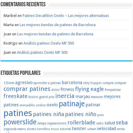
Comentarios recientes
Maribel
en
Patines Decathlon Oxelo – Las mejores alternativas
Marta
en
Las mejores tiendas de patines de Barcelona
Joan
en
Las mejores tiendas de patines de Barcelona
Rodrigo
en
Análisis patines Oxelo MF 500
Juan
en
Análisis patines Oxelo MF 500
Etiquetas populares
agresivo
barcelona
125mm
aprender a patinar
citty hopper
compra
comprar
comprar patines
flying eagle
fitness
dolor
freepatinar
inercia
freeskate
marjau
mejores
fusion
grand prix
maxxum
patinaje
patines
oxelo
patinar
mercadillo
online
patines
patines niña
patines niño
pies
powerslide
rollerblade
seba
salud
rampa
reparaciones
salto
twister
velocidad
segunda mano
slomo
tornillos
truco
tutorial
urban
venta