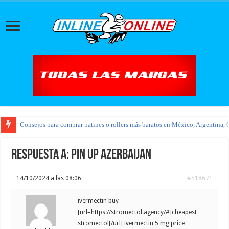
Consejos para comprar patines o rollers más baratos en México, Argentina, 
Respuesta a: pin up azerbaijan
14/10/2024 a las 08:06
#518671
ivermectin buy
[url=https://stromectol.agency/#]cheapest
stromectol[/url] ivermectin 5 mg price