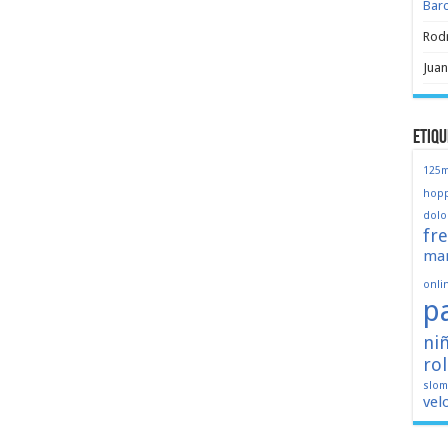
Bar
Rod
Juan
Etiqu
125
hopp
dolo
fr
mar
onli
p
ni
ro
slo
vel