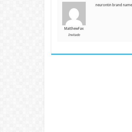
neurontin brand nam
MatthewFax
Invitado