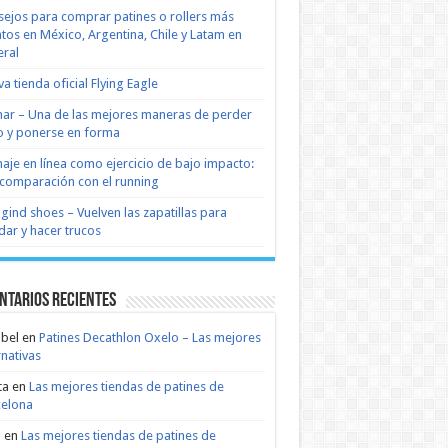
ejos para comprar patines o rollers más
tos en México, Argentina, Chile y Latam en
ral
a tienda oficial Flying Eagle
nar – Una de las mejores maneras de perder
 y ponerse en forma
naje en línea como ejercicio de bajo impacto:
comparación con el running
 gind shoes – Vuelven las zapatillas para
dar y hacer trucos
ntarios recientes
bel
en
Patines Decathlon Oxelo – Las mejores
rnativas
ta
en
Las mejores tiendas de patines de
celona
n
en
Las mejores tiendas de patines de