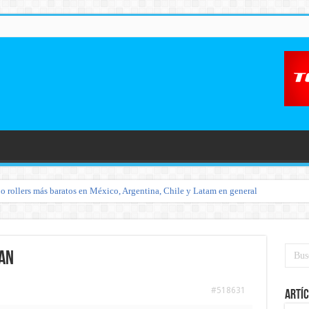
o rollers más baratos en México, Argentina, Chile y Latam en general
jan
#518631
Artíc