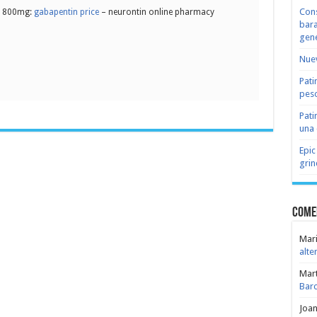
Cons
e 800mg:
gabapentin price
– neurontin online pharmacy
bara
gene
Nuev
Pati
peso
Pati
una 
Epic
grin
Come
Mari
alte
Mar
Bar
Joa