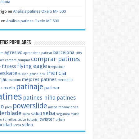
celona
rigo
en
Análisis patines Oxelo MF 500
en
Análisis patines Oxelo MF 500
etas populares
agresivo
barcelona
mm
aprender a patinar
citty
comprar patines
er
compra
comprar
flying eagle
fitness
r
freepatinar
inercia
eeskate
fusion
grand prix
jau
mejores patines
maxxum
mercadillo
patinaje
oxelo
patinar
ne
atines
patines niña
patines
powerslide
ño
pies
rampa
reparaciones
llerblade
seba
salud
salto
segunda mano
twister
mo
tornillos
truco
tutorial
urban
ocidad
video
venta