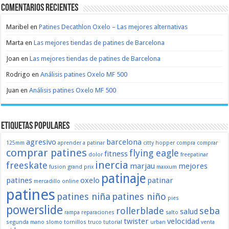
Comentarios recientes
Maribel
en
Patines Decathlon Oxelo – Las mejores alternativas
Marta
en
Las mejores tiendas de patines de Barcelona
Joan
en
Las mejores tiendas de patines de Barcelona
Rodrigo
en
Análisis patines Oxelo MF 500
Juan
en
Análisis patines Oxelo MF 500
Etiquetas populares
agresivo
barcelona
125mm
aprender a patinar
citty hopper
compra
comprar
comprar patines
flying eagle
fitness
dolor
freepatinar
inercia
freeskate
marjau
mejores
fusion
grand prix
maxxum
patinaje
patines
oxelo
patinar
mercadillo
online
patines
patines niña
patines niño
pies
powerslide
rollerblade
seba
salud
rampa
reparaciones
salto
twister
velocidad
segunda mano
slomo
tornillos
truco
tutorial
urban
venta