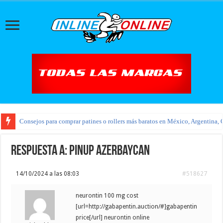
Consejos para comprar patines o rollers más baratos en México, Argentina, 
Respuesta a: pinup azerbaycan
14/10/2024 a las 08:03
#518627
neurontin 100 mg cost
[url=http://gabapentin.auction/#]gabapentin
price[/url] neurontin online