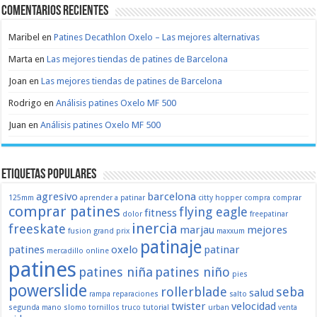
Comentarios recientes
Maribel
en
Patines Decathlon Oxelo – Las mejores alternativas
Marta
en
Las mejores tiendas de patines de Barcelona
Joan
en
Las mejores tiendas de patines de Barcelona
Rodrigo
en
Análisis patines Oxelo MF 500
Juan
en
Análisis patines Oxelo MF 500
Etiquetas populares
agresivo
barcelona
125mm
aprender a patinar
citty hopper
compra
comprar
comprar patines
flying eagle
fitness
dolor
freepatinar
inercia
freeskate
marjau
mejores
fusion
grand prix
maxxum
patinaje
patines
oxelo
patinar
mercadillo
online
patines
patines niña
patines niño
pies
powerslide
rollerblade
seba
salud
rampa
reparaciones
salto
twister
velocidad
segunda mano
slomo
tornillos
truco
tutorial
urban
venta