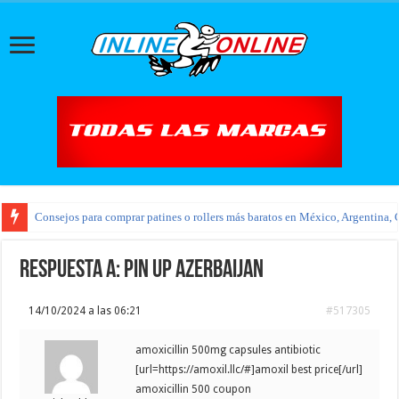
Consejos para comprar patines o rollers más baratos en México, Argentina, 
Respuesta a: pin up azerbaijan
14/10/2024 a las 06:21
#517305
amoxicillin 500mg capsules antibiotic
[url=https://amoxil.llc/#]amoxil best price[/url]
amoxicillin 500 coupon