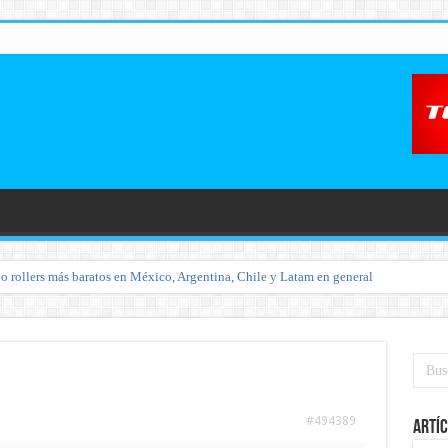
o rollers más baratos en México, Argentina, Chile y Latam en general
#494389
Artíc