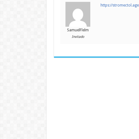
https://stromectol.ag
SamuelFlelm
Invitado