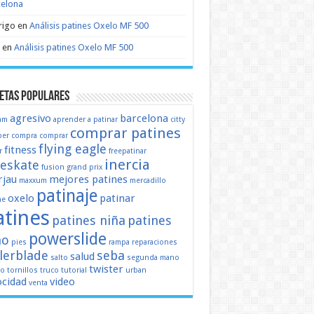
celona
rigo
en
Análisis patines Oxelo MF 500
en
Análisis patines Oxelo MF 500
etas populares
agresivo
barcelona
mm
aprender a patinar
citty
comprar patines
er
compra
comprar
flying eagle
fitness
r
freepatinar
inercia
eeskate
fusion
grand prix
jau
mejores patines
maxxum
mercadillo
patinaje
oxelo
patinar
ne
atines
patines niña
patines
powerslide
ño
pies
rampa
reparaciones
llerblade
seba
salud
salto
segunda mano
twister
mo
tornillos
truco
tutorial
urban
ocidad
video
venta