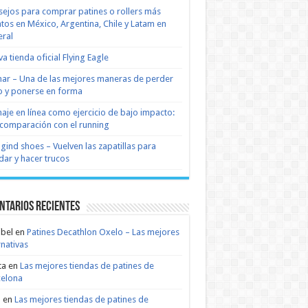
ejos para comprar patines o rollers más
tos en México, Argentina, Chile y Latam en
ral
a tienda oficial Flying Eagle
nar – Una de las mejores maneras de perder
 y ponerse en forma
naje en línea como ejercicio de bajo impacto:
comparación con el running
 gind shoes – Vuelven las zapatillas para
dar y hacer trucos
ntarios recientes
bel
en
Patines Decathlon Oxelo – Las mejores
rnativas
ta
en
Las mejores tiendas de patines de
celona
n
en
Las mejores tiendas de patines de