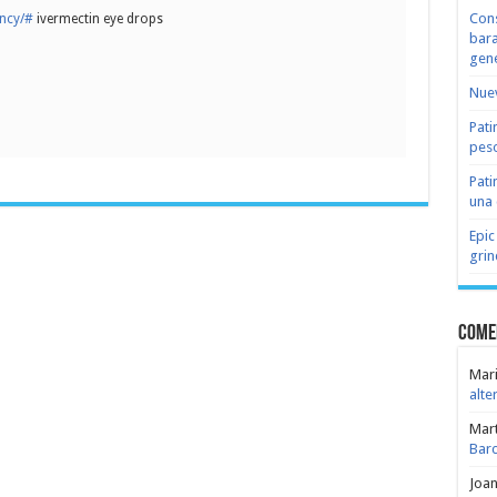
Cons
ency/#
ivermectin eye drops
bara
gene
Nuev
Pati
peso
Pati
una 
Epic
grin
Come
Mari
alte
Mar
Bar
Joa