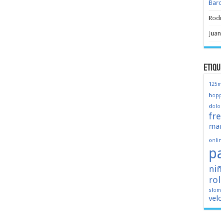
Bar
Rod
Juan
Etiqu
125
hopp
dolo
fr
mar
onli
p
ni
ro
slo
vel