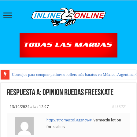
Consejos para comprar patines o rollers más baratos en México, Argentina, 
Respuesta a: Opinion Ruedas Freeskate
13/10/2024 a las 12:07
#493721
http://stromectol.agency/#
ivermectin lotion
for scabies