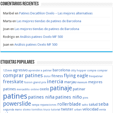
Comentarios recientes
Maribel
en
Patines Decathlon Oxelo – Las mejores alternativas
Marta
en
Las mejores tiendas de patines de Barcelona
Joan
en
Las mejores tiendas de patines de Barcelona
Rodrigo
en
Análisis patines Oxelo MF 500
Juan
en
Análisis patines Oxelo MF 500
Etiquetas populares
agresivo
barcelona
125mm
aprender a patinar
citty hopper
compra
comprar
comprar patines
flying eagle
fitness
dolor
freepatinar
inercia
freeskate
marjau
mejores
fusion
grand prix
maxxum
patinaje
patines
oxelo
patinar
mercadillo
online
patines
patines niña
patines niño
pies
powerslide
rollerblade
seba
salud
rampa
reparaciones
salto
twister
velocidad
segunda mano
slomo
tornillos
truco
tutorial
urban
venta