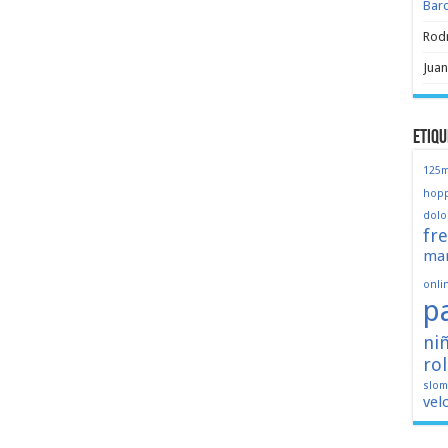
Bar
Rod
Juan
Etiqu
125
hopp
dolo
fr
mar
onli
p
ni
ro
slo
vel