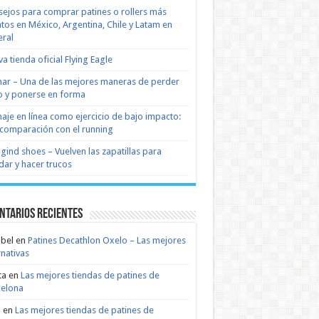
ejos para comprar patines o rollers más
tos en México, Argentina, Chile y Latam en
ral
a tienda oficial Flying Eagle
nar – Una de las mejores maneras de perder
 y ponerse en forma
naje en línea como ejercicio de bajo impacto:
comparación con el running
 gind shoes – Vuelven las zapatillas para
dar y hacer trucos
ntarios recientes
bel
en
Patines Decathlon Oxelo – Las mejores
rnativas
ta
en
Las mejores tiendas de patines de
celona
n
en
Las mejores tiendas de patines de