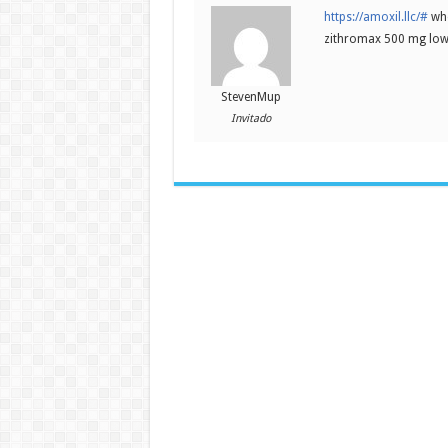
https://amoxil.llc/#
whe
zithromax 500 mg lowe
StevenMup
Invitado