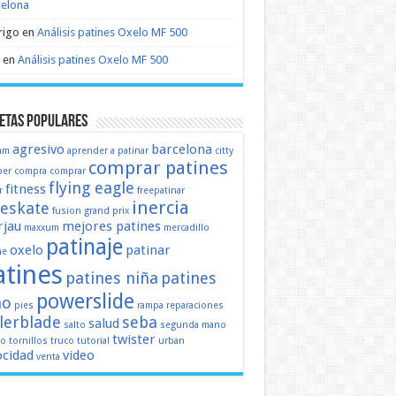
celona
rigo
en
Análisis patines Oxelo MF 500
en
Análisis patines Oxelo MF 500
etas populares
agresivo
barcelona
mm
aprender a patinar
citty
comprar patines
er
compra
comprar
flying eagle
fitness
r
freepatinar
inercia
eeskate
fusion
grand prix
jau
mejores patines
maxxum
mercadillo
patinaje
oxelo
patinar
ne
atines
patines niña
patines
powerslide
ño
pies
rampa
reparaciones
llerblade
seba
salud
salto
segunda mano
twister
mo
tornillos
truco
tutorial
urban
ocidad
video
venta