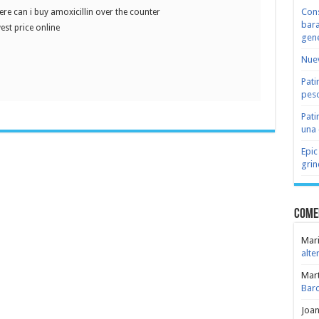
Cons
re can i buy amoxicillin over the counter
bara
st price online
gene
Nuev
Pati
peso
Pati
una 
Epic
grin
Come
Mari
alte
Mar
Bar
Joa