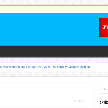
o rollers más baratos en México, Argentina, Chile y Latam en general
#493611
Artíc