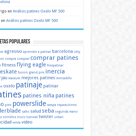
celona
rigo
en
Análisis patines Oxelo MF 500
en
Análisis patines Oxelo MF 500
etas populares
agresivo
barcelona
mm
aprender a patinar
citty
comprar patines
er
compra
comprar
flying eagle
fitness
r
freepatinar
inercia
eeskate
fusion
grand prix
jau
mejores patines
maxxum
mercadillo
patinaje
oxelo
patinar
ne
atines
patines niña
patines
powerslide
ño
pies
rampa
reparaciones
llerblade
seba
salud
salto
segunda mano
twister
mo
tornillos
truco
tutorial
urban
ocidad
video
venta