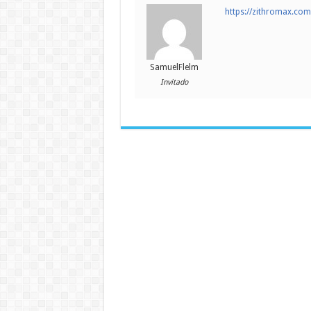
https://zithromax.co
SamuelFlelm
Invitado