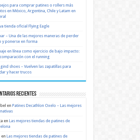
ejos para comprar patines o rollers más
tos en México, Argentina, Chile y Latam en
ral
a tienda oficial Flying Eagle
nar – Una de las mejores maneras de perder
 y ponerse en forma
naje en línea como ejercicio de bajo impacto:
comparación con el running
 gind shoes – Vuelven las zapatillas para
dar y hacer trucos
ntarios recientes
bel
en
Patines Decathlon Oxelo – Las mejores
rnativas
ta
en
Las mejores tiendas de patines de
celona
n
en
Las mejores tiendas de patines de