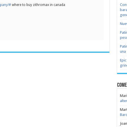
Cons
mpany/#
where to buy zithromax in canada
bara
gene
Nuev
Pati
peso
Pati
una 
Epic
grin
Come
Mari
alte
Mar
Bar
Joa