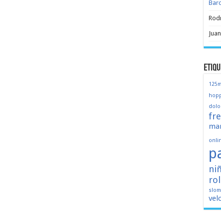
Bar
Rod
Juan
Etiqu
125
hopp
dolo
fr
mar
onli
p
ni
ro
slo
vel