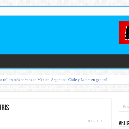
o rollers más baratos en México, Argentina, Chile y Latam en general
iris
#479454
Artíc