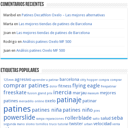
Comentarios recientes
Maribel
en
Patines Decathlon Oxelo – Las mejores alternativas
Marta
en
Las mejores tiendas de patines de Barcelona
Joan
en
Las mejores tiendas de patines de Barcelona
Rodrigo
en
Análisis patines Oxelo MF 500
Juan
en
Análisis patines Oxelo MF 500
Etiquetas populares
agresivo
barcelona
125mm
aprender a patinar
citty hopper
compra
comprar
comprar patines
flying eagle
fitness
dolor
freepatinar
inercia
freeskate
marjau
mejores
fusion
grand prix
maxxum
patinaje
patines
oxelo
patinar
mercadillo
online
patines
patines niña
patines niño
pies
powerslide
rollerblade
seba
salud
rampa
reparaciones
salto
twister
velocidad
segunda mano
slomo
tornillos
truco
tutorial
urban
venta