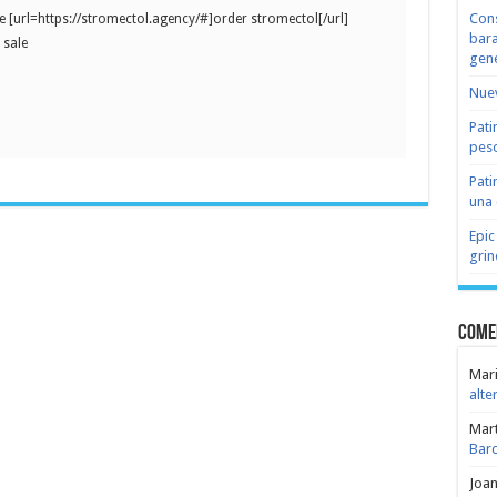
Cons
 [url=https://stromectol.agency/#]order stromectol[/url]
bara
 sale
gene
Nuev
Pati
peso
Pati
una 
Epic
grin
Come
Mari
alte
Mar
Bar
Joa