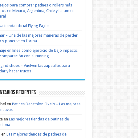
ejos para comprar patines o rollers más
tos en México, Argentina, Chile y Latam en
ral
a tienda oficial Flying Eagle
nar – Una de las mejores maneras de perder
 y ponerse en forma
naje en línea como ejercicio de bajo impacto:
comparación con el running
 gind shoes – Vuelven las zapatillas para
dar y hacer trucos
ntarios recientes
bel
en
Patines Decathlon Oxelo – Las mejores
rnativas
ta
en
Las mejores tiendas de patines de
celona
n
en
Las mejores tiendas de patines de