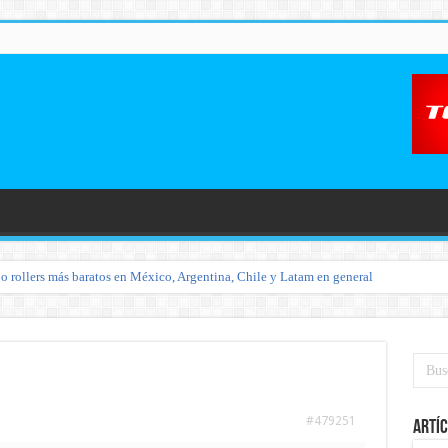
o rollers más baratos en México, Argentina, Chile y Latam en general
#479251
Artíc