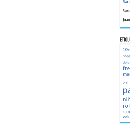
Bar
Rod
Juan
Etiqu
125
hopp
dolo
fr
mar
onli
p
ni
ro
slo
vel