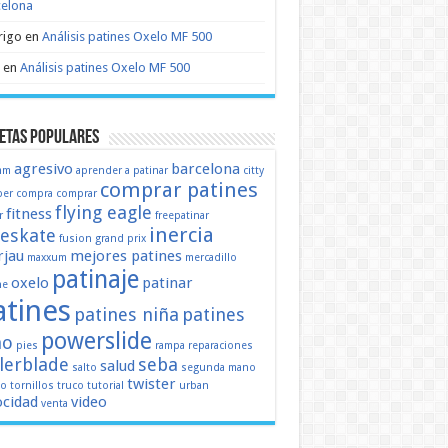
celona
rigo
en
Análisis patines Oxelo MF 500
en
Análisis patines Oxelo MF 500
etas populares
agresivo
barcelona
mm
aprender a patinar
citty
comprar patines
er
compra
comprar
flying eagle
fitness
r
freepatinar
inercia
eeskate
fusion
grand prix
jau
mejores patines
maxxum
mercadillo
patinaje
oxelo
patinar
ne
atines
patines niña
patines
powerslide
ño
pies
rampa
reparaciones
llerblade
seba
salud
salto
segunda mano
twister
mo
tornillos
truco
tutorial
urban
ocidad
video
venta