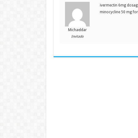
ivermectin 6mg dosage
minocycline 50 mg for
Michaeldar
Invitado