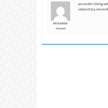
amoxicillin 500mg with
sale[/url] buy amoxicil
Michaeldar
Invitado