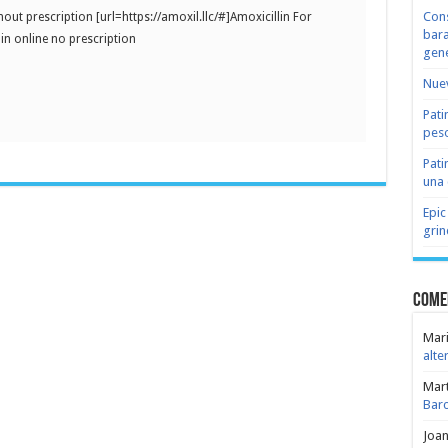
Cons
out prescription [url=https://amoxil.llc/#]Amoxicillin For
bara
lin online no prescription
gene
Nuev
Pati
peso
Pati
una 
Epic
grin
Come
Mari
alte
Mar
Bar
Joa