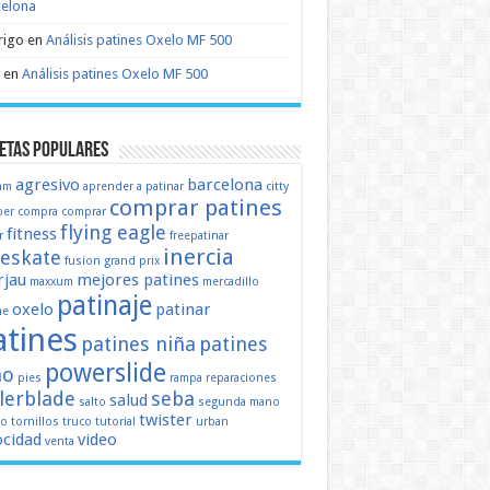
celona
rigo
en
Análisis patines Oxelo MF 500
en
Análisis patines Oxelo MF 500
etas populares
agresivo
barcelona
mm
aprender a patinar
citty
comprar patines
er
compra
comprar
flying eagle
fitness
r
freepatinar
inercia
eeskate
fusion
grand prix
jau
mejores patines
maxxum
mercadillo
patinaje
oxelo
patinar
ne
atines
patines niña
patines
powerslide
ño
pies
rampa
reparaciones
llerblade
seba
salud
salto
segunda mano
twister
mo
tornillos
truco
tutorial
urban
ocidad
video
venta