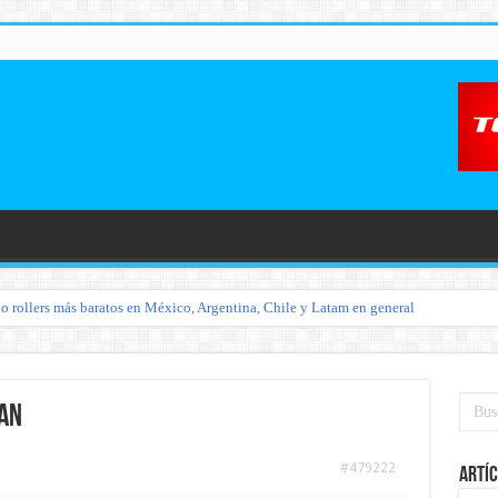
o rollers más baratos en México, Argentina, Chile y Latam en general
jan
#479222
Artíc