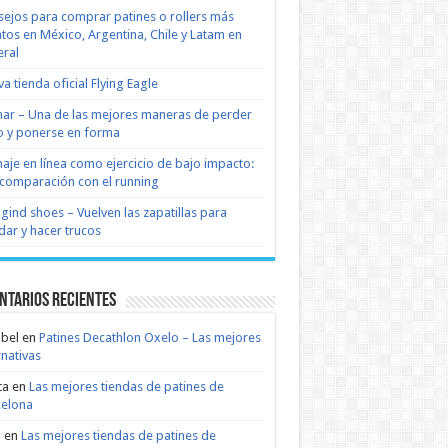
ejos para comprar patines o rollers más
tos en México, Argentina, Chile y Latam en
ral
a tienda oficial Flying Eagle
nar – Una de las mejores maneras de perder
 y ponerse en forma
naje en línea como ejercicio de bajo impacto:
comparación con el running
 gind shoes – Vuelven las zapatillas para
dar y hacer trucos
ntarios recientes
bel
en
Patines Decathlon Oxelo – Las mejores
rnativas
ta
en
Las mejores tiendas de patines de
celona
n
en
Las mejores tiendas de patines de