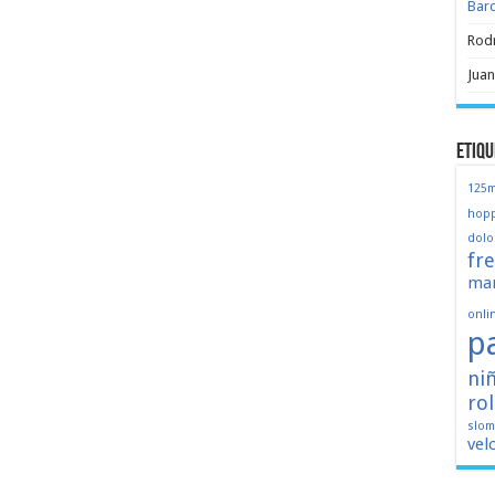
Bar
Rod
Juan
Etiqu
125
hopp
dolo
fr
mar
onli
p
ni
ro
slo
vel