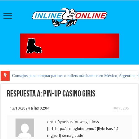
Consejos para comprar patines o rollers más baratos en México, Argentina, 
Respuesta a: pin-up casino giris
13/10/2024 a las 02:04
#479205
order Rybelsus for weight loss
[url=http://semaglutide.win/#]Rybelsus 14
mg[/url] semaglutide