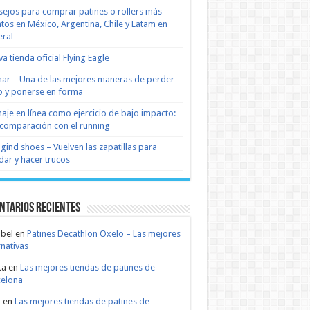
ejos para comprar patines o rollers más
tos en México, Argentina, Chile y Latam en
ral
a tienda oficial Flying Eagle
nar – Una de las mejores maneras de perder
 y ponerse en forma
naje en línea como ejercicio de bajo impacto:
comparación con el running
 gind shoes – Vuelven las zapatillas para
dar y hacer trucos
ntarios recientes
bel
en
Patines Decathlon Oxelo – Las mejores
rnativas
ta
en
Las mejores tiendas de patines de
celona
n
en
Las mejores tiendas de patines de