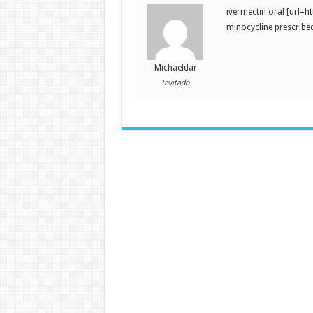
ivermectin oral [url=h
minocycline prescribed
Michaeldar
Invitado