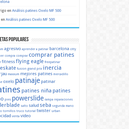
celona
rigo
en
Análisis patines Oxelo MF 500
en
Análisis patines Oxelo MF 500
etas populares
agresivo
barcelona
mm
aprender a patinar
citty
comprar patines
er
compra
comprar
flying eagle
fitness
r
freepatinar
inercia
eeskate
fusion
grand prix
jau
mejores patines
maxxum
mercadillo
patinaje
oxelo
patinar
ne
atines
patines niña
patines
powerslide
ño
pies
rampa
reparaciones
llerblade
seba
salud
salto
segunda mano
twister
mo
tornillos
truco
tutorial
urban
ocidad
video
venta