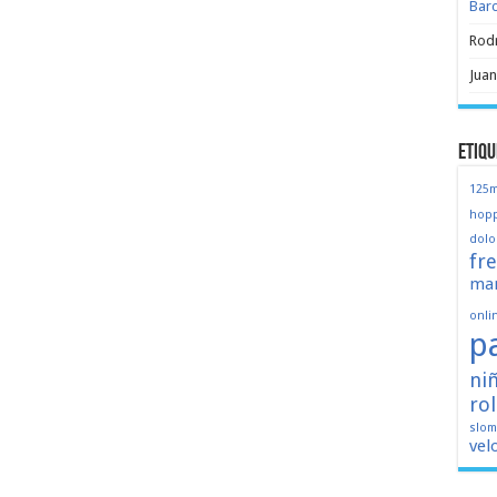
Bar
Rod
Juan
Etiqu
125
hopp
dolo
fr
mar
onli
p
ni
ro
slo
vel