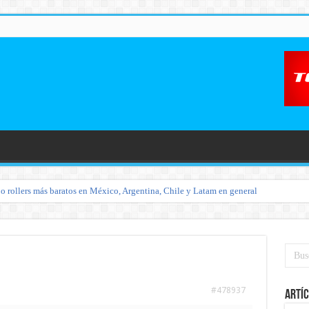
o rollers más baratos en México, Argentina, Chile y Latam en general
#478937
Artíc