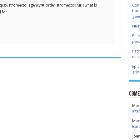
Cons
ttps://stromectol.agency/#]order stromectol[/url] what is
bara
 for
gene
Nuev
Pati
peso
Pati
una 
Epic
grin
Come
Mari
alte
Mar
Bar
Joa