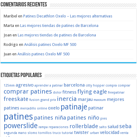
Comentarios recientes
Maribel
en
Patines Decathlon Oxelo – Las mejores alternativas
Marta
en
Las mejores tiendas de patines de Barcelona
Joan
en
Las mejores tiendas de patines de Barcelona
Rodrigo
en
Análisis patines Oxelo MF 500
Juan
en
Análisis patines Oxelo MF 500
Etiquetas populares
agresivo
barcelona
125mm
aprender a patinar
citty hopper
compra
comprar
comprar patines
flying eagle
fitness
dolor
freepatinar
inercia
freeskate
marjau
mejores
fusion
grand prix
maxxum
patinaje
patines
oxelo
patinar
mercadillo
online
patines
patines niña
patines niño
pies
powerslide
rollerblade
seba
salud
rampa
reparaciones
salto
twister
velocidad
segunda mano
slomo
tornillos
truco
tutorial
urban
venta