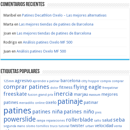
Comentarios recientes
Maribel
en
Patines Decathlon Oxelo – Las mejores alternativas
Marta
en
Las mejores tiendas de patines de Barcelona
Joan
en
Las mejores tiendas de patines de Barcelona
Rodrigo
en
Análisis patines Oxelo MF 500
Juan
en
Análisis patines Oxelo MF 500
Etiquetas populares
agresivo
barcelona
125mm
aprender a patinar
citty hopper
compra
comprar
comprar patines
flying eagle
fitness
dolor
freepatinar
inercia
freeskate
marjau
mejores
fusion
grand prix
maxxum
patinaje
patines
oxelo
patinar
mercadillo
online
patines
patines niña
patines niño
pies
powerslide
rollerblade
seba
salud
rampa
reparaciones
salto
twister
velocidad
segunda mano
slomo
tornillos
truco
tutorial
urban
venta