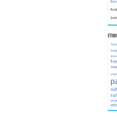
Bar
Rod
Juan
Etiqu
125
hopp
dolo
fr
mar
onli
p
ni
ro
slo
vel