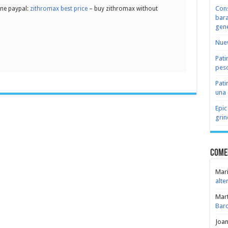
Cons
ine paypal:
zithromax best price
– buy zithromax without
bara
gene
Nuev
Pati
peso
Pati
una 
Epic
grin
Come
Mari
alte
Mar
Bar
Joa