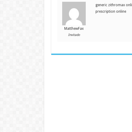
generic zithromax onl
prescription online
MatthewFax
Invitado