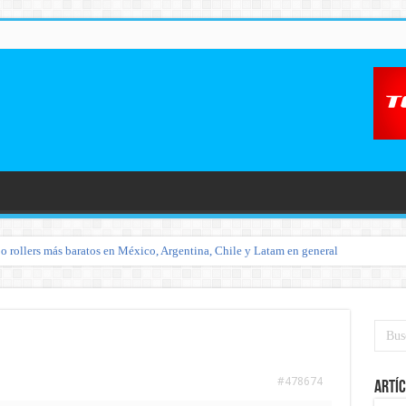
o rollers más baratos en México, Argentina, Chile y Latam en general
#478674
Artíc