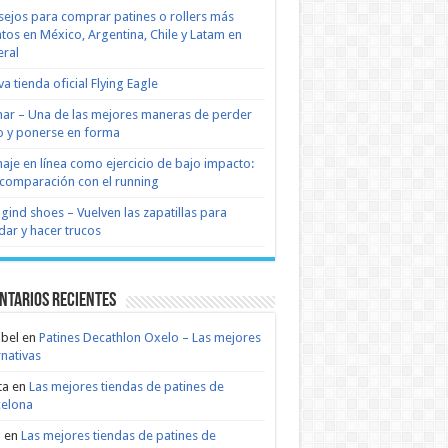
ejos para comprar patines o rollers más
tos en México, Argentina, Chile y Latam en
ral
a tienda oficial Flying Eagle
nar – Una de las mejores maneras de perder
 y ponerse en forma
naje en línea como ejercicio de bajo impacto:
comparación con el running
 gind shoes – Vuelven las zapatillas para
dar y hacer trucos
ntarios recientes
bel
en
Patines Decathlon Oxelo – Las mejores
rnativas
ta
en
Las mejores tiendas de patines de
celona
n
en
Las mejores tiendas de patines de