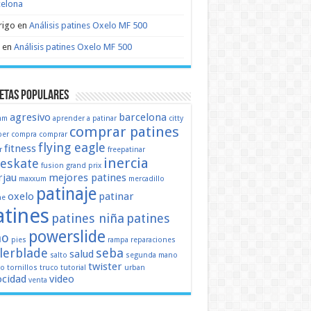
celona
rigo
en
Análisis patines Oxelo MF 500
en
Análisis patines Oxelo MF 500
etas populares
agresivo
barcelona
mm
aprender a patinar
citty
comprar patines
er
compra
comprar
flying eagle
fitness
r
freepatinar
inercia
eeskate
fusion
grand prix
jau
mejores patines
maxxum
mercadillo
patinaje
oxelo
patinar
ne
atines
patines niña
patines
powerslide
ño
pies
rampa
reparaciones
llerblade
seba
salud
salto
segunda mano
twister
mo
tornillos
truco
tutorial
urban
ocidad
video
venta