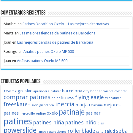
Comentarios recientes
Maribel
en
Patines Decathlon Oxelo – Las mejores alternativas
Marta
en
Las mejores tiendas de patines de Barcelona
Joan
en
Las mejores tiendas de patines de Barcelona
Rodrigo
en
Análisis patines Oxelo MF 500
Juan
en
Análisis patines Oxelo MF 500
Etiquetas populares
agresivo
barcelona
125mm
aprender a patinar
citty hopper
compra
comprar
comprar patines
flying eagle
fitness
dolor
freepatinar
inercia
freeskate
marjau
mejores
fusion
grand prix
maxxum
patinaje
patines
oxelo
patinar
mercadillo
online
patines
patines niña
patines niño
pies
powerslide
rollerblade
seba
salud
rampa
reparaciones
salto