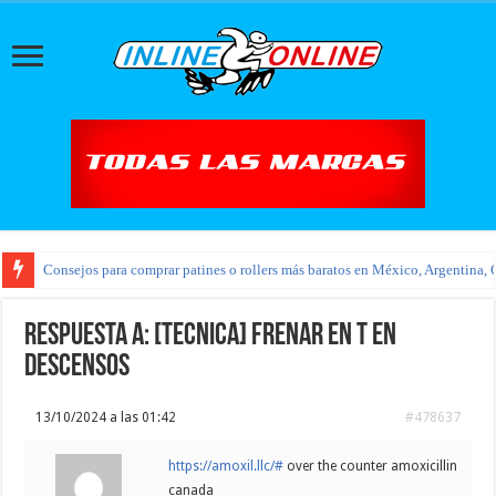
Consejos para comprar patines o rollers más baratos en México, Argentina, 
Respuesta a: [TECNICA] Frenar en T en
descensos
13/10/2024 a las 01:42
#478637
https://amoxil.llc/#
over the counter amoxicillin
canada