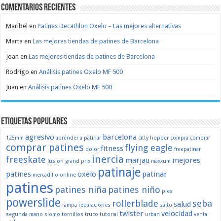
Comentarios recientes
Maribel
en
Patines Decathlon Oxelo – Las mejores alternativas
Marta
en
Las mejores tiendas de patines de Barcelona
Joan
en
Las mejores tiendas de patines de Barcelona
Rodrigo
en
Análisis patines Oxelo MF 500
Juan
en
Análisis patines Oxelo MF 500
Etiquetas populares
agresivo
barcelona
125mm
aprender a patinar
citty hopper
compra
comprar
comprar patines
flying eagle
fitness
dolor
freepatinar
inercia
freeskate
marjau
mejores
fusion
grand prix
maxxum
patinaje
patines
oxelo
patinar
mercadillo
online
patines
patines niña
patines niño
pies
powerslide
rollerblade
seba
salud
rampa
reparaciones
salto
twister
velocidad
segunda mano
slomo
tornillos
truco
tutorial
urban
venta