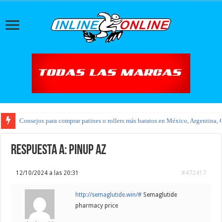
Consejos para comprar patines o rollers más baratos en México, Argentina, 
Respuesta a: pinup az
12/10/2024 a las 20:31
#472417
http://semaglutide.win/#
Semaglutide
pharmacy price