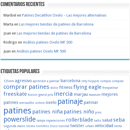
Comentarios recientes
Maribel
en
Patines Decathlon Oxelo – Las mejores alternativas
Marta
en
Las mejores tiendas de patines de Barcelona
Joan
en
Las mejores tiendas de patines de Barcelona
Rodrigo
en
Análisis patines Oxelo MF 500
Juan
en
Análisis patines Oxelo MF 500
Etiquetas populares
agresivo
barcelona
125mm
aprender a patinar
citty hopper
compra
comprar
comprar patines
flying eagle
fitness
dolor
freepatinar
inercia
freeskate
marjau
mejores
fusion
grand prix
maxxum
patinaje
patines
oxelo
patinar
mercadillo
online
patines
patines niña
patines niño
pies
powerslide
rollerblade
seba
salud
rampa
reparaciones
salto
twister
velocidad
segunda mano
slomo
tornillos
truco
tutorial
urban
venta