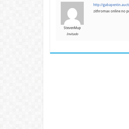
http://gabapentin.auct
zithromax online no p
StevenMup
Invitado