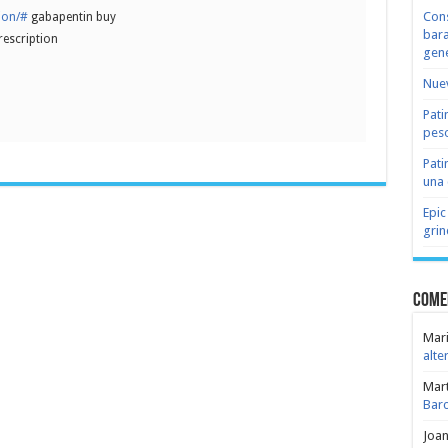
Cons
ion/#
gabapentin buy
bara
rescription
gene
Nuev
Pati
peso
Pati
una 
Epic
grin
Come
Mari
alte
Mar
Bar
Joa