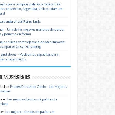
ejos para comprar patines o rollers más
tos en México, Argentina, Chile y Latam en
ral
a tienda oficial Flying Eagle
nar – Una de las mejores maneras de perder
 y ponerse en forma
naje en línea como ejercicio de bajo impacto:
comparación con el running
 gind shoes – Vuelven las zapatillas para
dar y hacer trucos
ntarios recientes
bel
en
Patines Decathlon Oxelo – Las mejores
rnativas
ta
en
Las mejores tiendas de patines de
celona
n
en
Las mejores tiendas de patines de