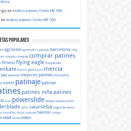
celona
rigo
en
Análisis patines Oxelo MF 500
en
Análisis patines Oxelo MF 500
etas populares
agresivo
barcelona
mm
aprender a patinar
citty
comprar patines
er
compra
comprar
flying eagle
fitness
r
freepatinar
inercia
eeskate
fusion
grand prix
jau
mejores patines
maxxum
mercadillo
patinaje
oxelo
patinar
ne
atines
patines niña
patines
powerslide
ño
pies
rampa
reparaciones
llerblade
seba
salud
salto
segunda mano
twister
mo
tornillos
truco
tutorial
urban
ocidad
video
venta