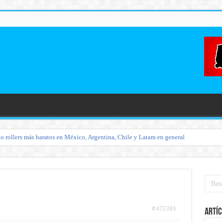
o rollers más baratos en México, Argentina, Chile y Latam en general
#472386
Artíc