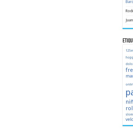
Bar
Rod
Juan
Etiqu
125
hopp
dolo
fr
mar
onli
p
ni
ro
slo
vel