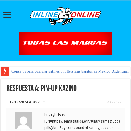
Consejos para comprar patines o rollers más baratos en México, Argentina, 
Respuesta a: pin-up kazino
12/10/2024 a las 20:30
#472377
buy rybelsus
[url=https://semaglutide.win/#]Buy semaglutide
pills[/url] Buy compounded semaglutide online