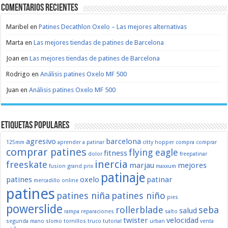
Comentarios recientes
Maribel
en
Patines Decathlon Oxelo – Las mejores alternativas
Marta
en
Las mejores tiendas de patines de Barcelona
Joan
en
Las mejores tiendas de patines de Barcelona
Rodrigo
en
Análisis patines Oxelo MF 500
Juan
en
Análisis patines Oxelo MF 500
Etiquetas populares
agresivo
barcelona
125mm
aprender a patinar
citty hopper
compra
comprar
comprar patines
flying eagle
fitness
dolor
freepatinar
inercia
freeskate
marjau
mejores
fusion
grand prix
maxxum
patinaje
patines
oxelo
patinar
mercadillo
online
patines
patines niña
patines niño
pies
powerslide
rollerblade
seba
salud
rampa
reparaciones
salto
twister
velocidad
segunda mano
slomo
tornillos
truco
tutorial
urban
venta