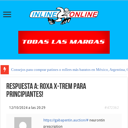
Consejos para comprar patines o rollers más baratos en México, Argentina, 
Respuesta a: Roxa x-trem para
principiantes!
12/10/2024 a las 20:29
#472362
https://gabapentin.auction/#
neurontin
prescription