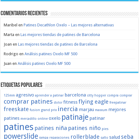
Comentarios recientes
Maribel
en
Patines Decathlon Oxelo – Las mejores alternativas
Marta
en
Las mejores tiendas de patines de Barcelona
Joan
en
Las mejores tiendas de patines de Barcelona
Rodrigo
en
Análisis patines Oxelo MF 500
Juan
en
Análisis patines Oxelo MF 500
Etiquetas populares
agresivo
barcelona
125mm
aprender a patinar
citty hopper
compra
comprar
comprar patines
flying eagle
fitness
dolor
freepatinar
inercia
freeskate
marjau
mejores
fusion
grand prix
maxxum
patinaje
patines
oxelo
patinar
mercadillo
online
patines
patines niña
patines niño
pies
powerslide
rollerblade
seba
salud
rampa
reparaciones
salto