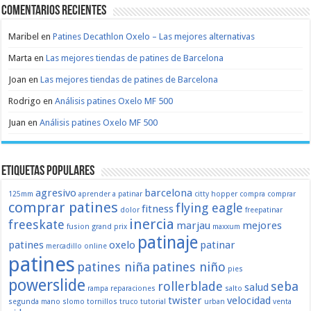
Comentarios recientes
Maribel
en
Patines Decathlon Oxelo – Las mejores alternativas
Marta
en
Las mejores tiendas de patines de Barcelona
Joan
en
Las mejores tiendas de patines de Barcelona
Rodrigo
en
Análisis patines Oxelo MF 500
Juan
en
Análisis patines Oxelo MF 500
Etiquetas populares
agresivo
barcelona
125mm
aprender a patinar
citty hopper
compra
comprar
comprar patines
flying eagle
fitness
dolor
freepatinar
inercia
freeskate
marjau
mejores
fusion
grand prix
maxxum
patinaje
patines
oxelo
patinar
mercadillo
online
patines
patines niña
patines niño
pies
powerslide
rollerblade
seba
salud
rampa
reparaciones
salto
twister
velocidad
segunda mano
slomo
tornillos
truco
tutorial
urban
venta