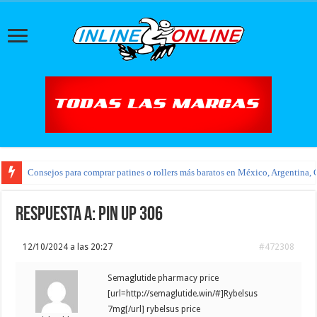
Consejos para comprar patines o rollers más baratos en México, Argentina, 
Respuesta a: pin up 306
12/10/2024 a las 20:27
#472308
Semaglutide pharmacy price
[url=http://semaglutide.win/#]Rybelsus
7mg[/url] rybelsus price