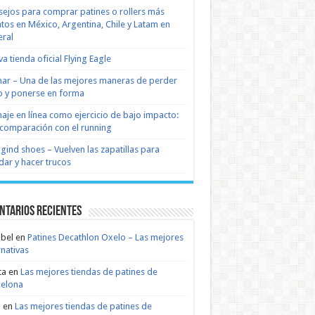
ejos para comprar patines o rollers más
tos en México, Argentina, Chile y Latam en
ral
a tienda oficial Flying Eagle
nar – Una de las mejores maneras de perder
 y ponerse en forma
naje en línea como ejercicio de bajo impacto:
comparación con el running
 gind shoes – Vuelven las zapatillas para
dar y hacer trucos
ntarios recientes
bel
en
Patines Decathlon Oxelo – Las mejores
rnativas
ta
en
Las mejores tiendas de patines de
celona
n
en
Las mejores tiendas de patines de