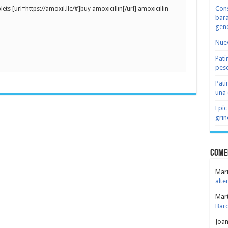
Cons
ets [url=https://amoxil.llc/#]buy amoxicillin[/url] amoxicillin
bara
gene
Nuev
Pati
peso
Pati
una 
Epic
grin
Come
Mari
alte
Mar
Bar
Joa