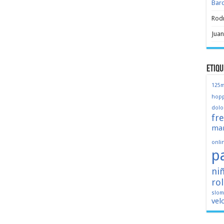
Bar
Rod
Juan
Etiqu
125
hopp
dolo
fr
mar
onli
p
ni
ro
slo
vel