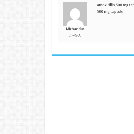
amoxicillin 500 mg tabl
500 mg capsule
Michaeldar
Invitado