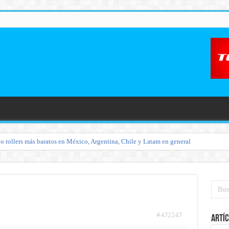
o rollers más baratos en México, Argentina, Chile y Latam en general
#472247
Artíc