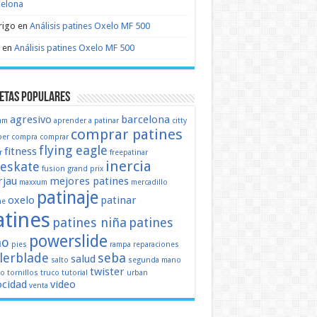
celona
rigo
en
Análisis patines Oxelo MF 500
en
Análisis patines Oxelo MF 500
etas populares
agresivo
barcelona
mm
aprender a patinar
citty
comprar patines
er
compra
comprar
flying eagle
fitness
r
freepatinar
inercia
eeskate
fusion
grand prix
jau
mejores patines
maxxum
mercadillo
patinaje
oxelo
patinar
ne
atines
patines niña
patines
powerslide
ño
pies
rampa
reparaciones
llerblade
seba
salud
salto
segunda mano
twister
mo
tornillos
truco
tutorial
urban
ocidad
video
venta