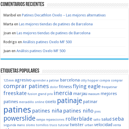
Comentarios recientes
Maribel
en
Patines Decathlon Oxelo – Las mejores alternativas
Marta
en
Las mejores tiendas de patines de Barcelona
Joan
en
Las mejores tiendas de patines de Barcelona
Rodrigo
en
Análisis patines Oxelo MF 500
Juan
en
Análisis patines Oxelo MF 500
Etiquetas populares
agresivo
barcelona
125mm
aprender a patinar
citty hopper
compra
comprar
comprar patines
flying eagle
fitness
dolor
freepatinar
inercia
freeskate
marjau
mejores
fusion
grand prix
maxxum
patinaje
patines
oxelo
patinar
mercadillo
online
patines
patines niña
patines niño
pies
powerslide
rollerblade
seba
salud
rampa
reparaciones
salto
twister
velocidad
segunda mano
slomo
tornillos
truco
tutorial
urban
venta