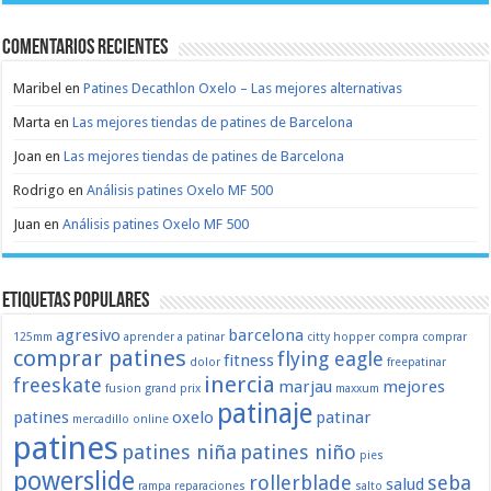
Comentarios recientes
Maribel
en
Patines Decathlon Oxelo – Las mejores alternativas
Marta
en
Las mejores tiendas de patines de Barcelona
Joan
en
Las mejores tiendas de patines de Barcelona
Rodrigo
en
Análisis patines Oxelo MF 500
Juan
en
Análisis patines Oxelo MF 500
Etiquetas populares
agresivo
barcelona
125mm
aprender a patinar
citty hopper
compra
comprar
comprar patines
flying eagle
fitness
dolor
freepatinar
inercia
freeskate
marjau
mejores
fusion
grand prix
maxxum
patinaje
patines
oxelo
patinar
mercadillo
online
patines
patines niña
patines niño
pies
powerslide
rollerblade
seba
salud
rampa
reparaciones
salto