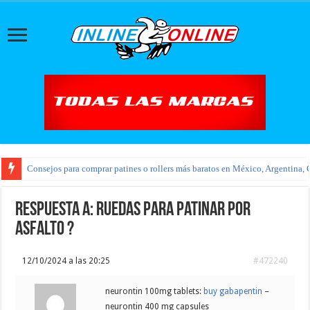
Consejos para comprar patines o rollers más baratos en México, Argentina, 
Respuesta a: ruedas para patinar por
asfalto ?
12/10/2024 a las 20:25
#472240
neurontin 100mg tablets:
buy gabapentin
–
neurontin 400 mg capsules