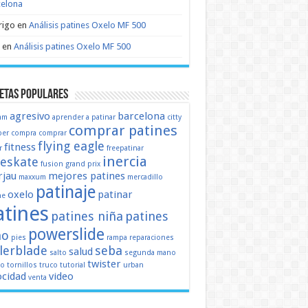
celona
rigo
en
Análisis patines Oxelo MF 500
en
Análisis patines Oxelo MF 500
etas populares
agresivo
barcelona
mm
aprender a patinar
citty
comprar patines
er
compra
comprar
flying eagle
fitness
r
freepatinar
inercia
eeskate
fusion
grand prix
jau
mejores patines
maxxum
mercadillo
patinaje
oxelo
patinar
ne
atines
patines niña
patines
powerslide
ño
pies
rampa
reparaciones
llerblade
seba
salud
salto
segunda mano
twister
mo
tornillos
truco
tutorial
urban
ocidad
video
venta