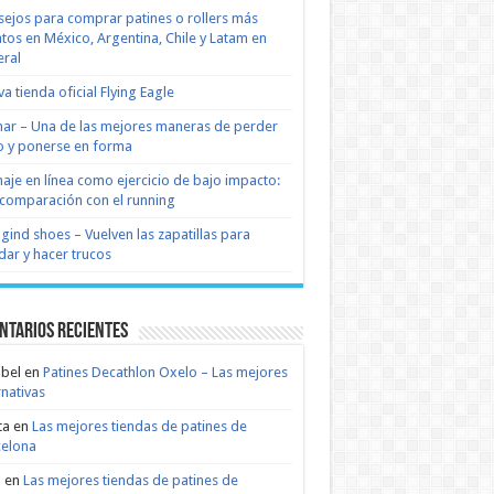
ejos para comprar patines o rollers más
tos en México, Argentina, Chile y Latam en
ral
a tienda oficial Flying Eagle
nar – Una de las mejores maneras de perder
 y ponerse en forma
naje en línea como ejercicio de bajo impacto:
comparación con el running
 gind shoes – Vuelven las zapatillas para
dar y hacer trucos
ntarios recientes
bel
en
Patines Decathlon Oxelo – Las mejores
rnativas
ta
en
Las mejores tiendas de patines de
celona
n
en
Las mejores tiendas de patines de