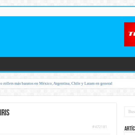
o rollers más baratos en México, Argentina, Chile y Latam en general
iris
#472181
Artíc