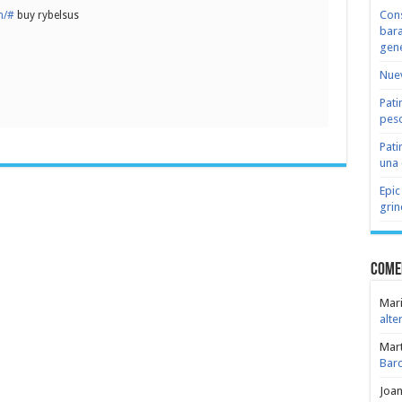
Cons
n/#
buy rybelsus
bara
gene
Nuev
Pati
peso
Pati
una 
Epic
grin
Come
Mari
alte
Mar
Bar
Joa