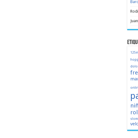
Bar
Rod
Juan
Etiqu
125
hopp
dolo
fr
mar
onli
p
ni
ro
slo
vel