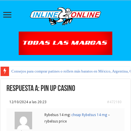
Consejos para comprar patines o rollers más baratos en México, Argentina, 
Respuesta a: pin up casino
12/10/2024 a las 20:23
#472180
Rybelsus 14 mg:
cheap Rybelsus 14 mg
–
rybelsus price