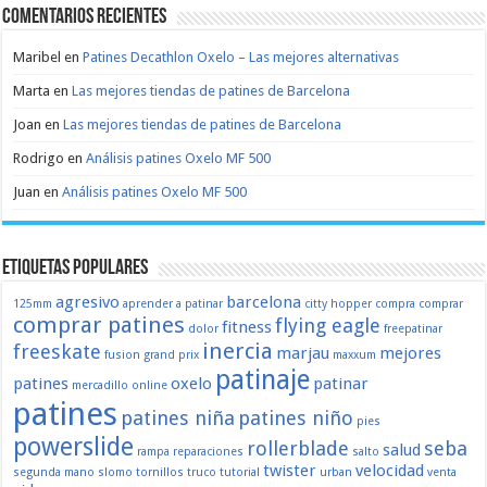
Comentarios recientes
Maribel
en
Patines Decathlon Oxelo – Las mejores alternativas
Marta
en
Las mejores tiendas de patines de Barcelona
Joan
en
Las mejores tiendas de patines de Barcelona
Rodrigo
en
Análisis patines Oxelo MF 500
Juan
en
Análisis patines Oxelo MF 500
Etiquetas populares
agresivo
barcelona
125mm
aprender a patinar
citty hopper
compra
comprar
comprar patines
flying eagle
fitness
dolor
freepatinar
inercia
freeskate
marjau
mejores
fusion
grand prix
maxxum
patinaje
patines
oxelo
patinar
mercadillo
online
patines
patines niña
patines niño
pies
powerslide
rollerblade
seba
salud
rampa
reparaciones
salto
twister
velocidad
segunda mano
slomo
tornillos
truco
tutorial
urban
venta