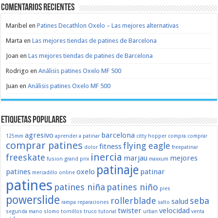
Comentarios recientes
Maribel
en
Patines Decathlon Oxelo – Las mejores alternativas
Marta
en
Las mejores tiendas de patines de Barcelona
Joan
en
Las mejores tiendas de patines de Barcelona
Rodrigo
en
Análisis patines Oxelo MF 500
Juan
en
Análisis patines Oxelo MF 500
Etiquetas populares
agresivo
barcelona
125mm
aprender a patinar
citty hopper
compra
comprar
comprar patines
flying eagle
fitness
dolor
freepatinar
inercia
freeskate
marjau
mejores
fusion
grand prix
maxxum
patinaje
patines
oxelo
patinar
mercadillo
online
patines
patines niña
patines niño
pies
powerslide
rollerblade
seba
salud
rampa
reparaciones
salto
twister
velocidad
segunda mano
slomo
tornillos
truco
tutorial
urban
venta