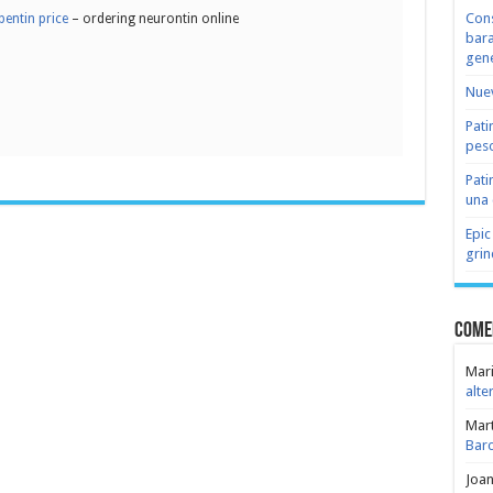
Cons
entin price
– ordering neurontin online
bara
gene
Nuev
Pati
peso
Pati
una 
Epic
grin
Come
Mari
alte
Mar
Bar
Joa