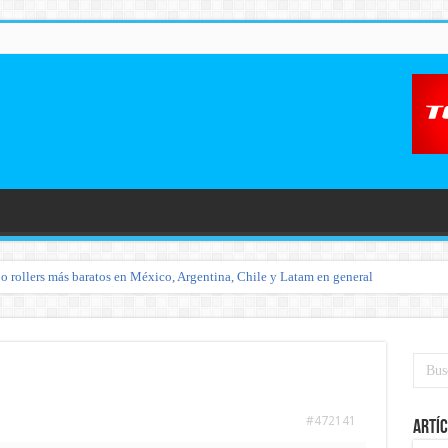
o rollers más baratos en México, Argentina, Chile y Latam en general
#472141
Artíc