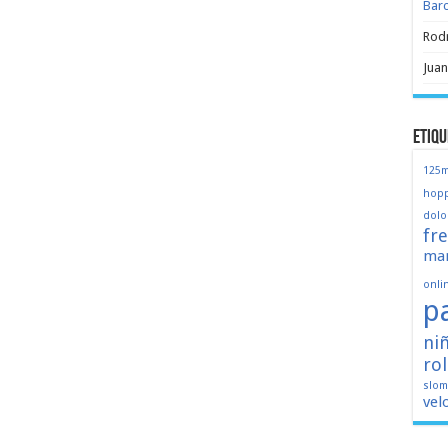
Bar
Rod
Juan
Etiqu
125
hopp
dolo
fr
mar
onli
p
ni
ro
slo
vel