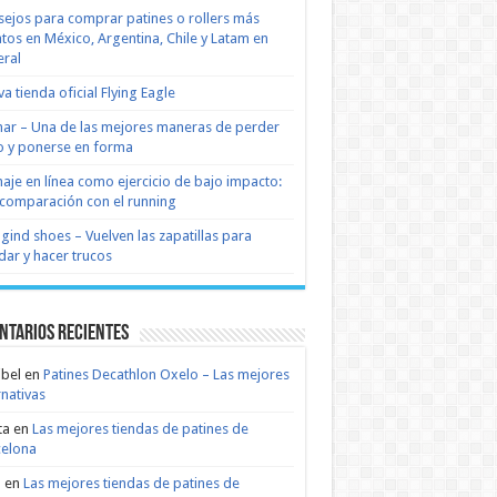
ejos para comprar patines o rollers más
tos en México, Argentina, Chile y Latam en
ral
a tienda oficial Flying Eagle
nar – Una de las mejores maneras de perder
 y ponerse en forma
naje en línea como ejercicio de bajo impacto:
comparación con el running
 gind shoes – Vuelven las zapatillas para
dar y hacer trucos
ntarios recientes
bel
en
Patines Decathlon Oxelo – Las mejores
rnativas
ta
en
Las mejores tiendas de patines de
celona
n
en
Las mejores tiendas de patines de