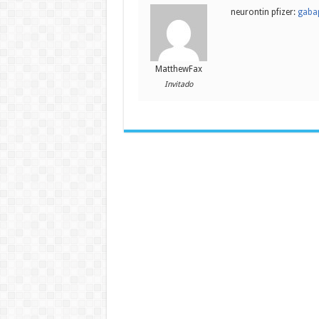
neurontin pfizer:
gabap
MatthewFax
Invitado