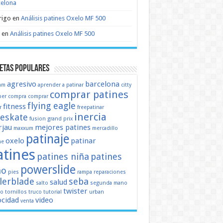
celona
rigo
en
Análisis patines Oxelo MF 500
en
Análisis patines Oxelo MF 500
etas populares
agresivo
barcelona
mm
aprender a patinar
citty
comprar patines
er
compra
comprar
flying eagle
fitness
r
freepatinar
inercia
eeskate
fusion
grand prix
jau
mejores patines
maxxum
mercadillo
patinaje
oxelo
patinar
ne
atines
patines niña
patines
powerslide
ño
pies
rampa
reparaciones
llerblade
seba
salud
salto
segunda mano
twister
mo
tornillos
truco
tutorial
urban
ocidad
video
venta