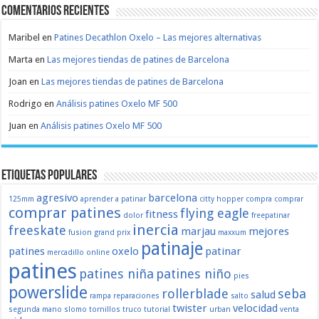
Comentarios recientes
Maribel
en
Patines Decathlon Oxelo – Las mejores alternativas
Marta
en
Las mejores tiendas de patines de Barcelona
Joan
en
Las mejores tiendas de patines de Barcelona
Rodrigo
en
Análisis patines Oxelo MF 500
Juan
en
Análisis patines Oxelo MF 500
Etiquetas populares
agresivo
barcelona
125mm
aprender a patinar
citty hopper
compra
comprar
comprar patines
flying eagle
fitness
dolor
freepatinar
inercia
freeskate
marjau
mejores
fusion
grand prix
maxxum
patinaje
patines
oxelo
patinar
mercadillo
online
patines
patines niña
patines niño
pies
powerslide
rollerblade
seba
salud
rampa
reparaciones
salto
twister
velocidad
segunda mano
slomo
tornillos
truco
tutorial
urban
venta