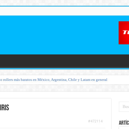
o rollers más baratos en México, Argentina, Chile y Latam en general
iris
#472114
Artíc