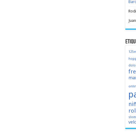
Bar
Rod
Juan
Etiqu
125
hopp
dolo
fr
mar
onli
p
ni
ro
slo
vel