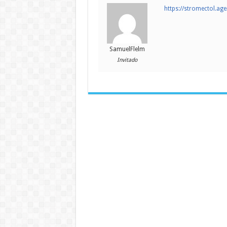
https://stromectol.ag
SamuelFlelm
Invitado