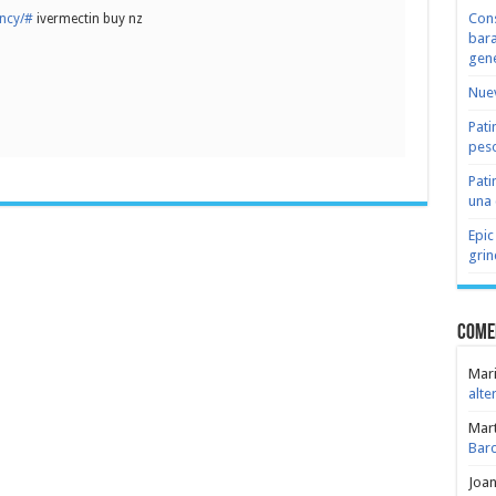
Cons
ency/#
ivermectin buy nz
bara
gene
Nuev
Pati
peso
Pati
una 
Epic
grin
Come
Mari
alte
Mar
Bar
Joa