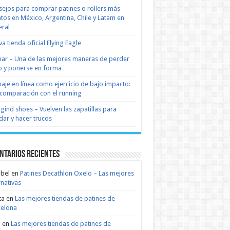
ejos para comprar patines o rollers más
tos en México, Argentina, Chile y Latam en
ral
a tienda oficial Flying Eagle
nar – Una de las mejores maneras de perder
 y ponerse en forma
naje en línea como ejercicio de bajo impacto:
comparación con el running
 gind shoes – Vuelven las zapatillas para
dar y hacer trucos
ntarios recientes
bel
en
Patines Decathlon Oxelo – Las mejores
rnativas
ta
en
Las mejores tiendas de patines de
celona
n
en
Las mejores tiendas de patines de