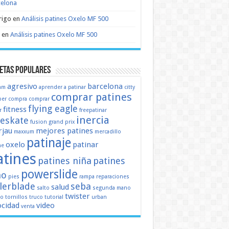
celona
rigo
en
Análisis patines Oxelo MF 500
en
Análisis patines Oxelo MF 500
etas populares
agresivo
barcelona
mm
aprender a patinar
citty
comprar patines
er
compra
comprar
flying eagle
fitness
r
freepatinar
inercia
eeskate
fusion
grand prix
jau
mejores patines
maxxum
mercadillo
patinaje
oxelo
patinar
ne
atines
patines niña
patines
powerslide
ño
pies
rampa
reparaciones
llerblade
seba
salud
salto
segunda mano
twister
mo
tornillos
truco
tutorial
urban
ocidad
video
venta