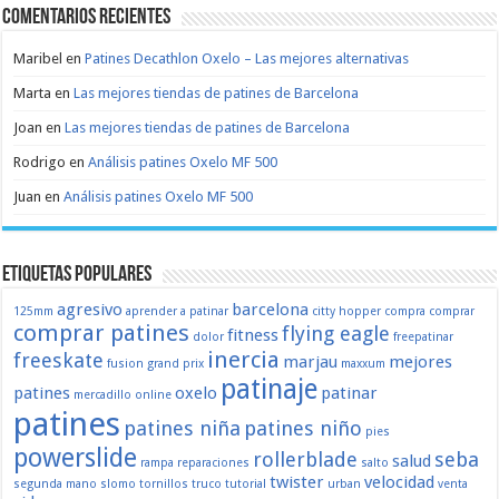
Comentarios recientes
Maribel
en
Patines Decathlon Oxelo – Las mejores alternativas
Marta
en
Las mejores tiendas de patines de Barcelona
Joan
en
Las mejores tiendas de patines de Barcelona
Rodrigo
en
Análisis patines Oxelo MF 500
Juan
en
Análisis patines Oxelo MF 500
Etiquetas populares
agresivo
barcelona
125mm
aprender a patinar
citty hopper
compra
comprar
comprar patines
flying eagle
fitness
dolor
freepatinar
inercia
freeskate
marjau
mejores
fusion
grand prix
maxxum
patinaje
patines
oxelo
patinar
mercadillo
online
patines
patines niña
patines niño
pies
powerslide
rollerblade
seba
salud
rampa
reparaciones
salto
twister
velocidad
segunda mano
slomo
tornillos
truco
tutorial
urban
venta