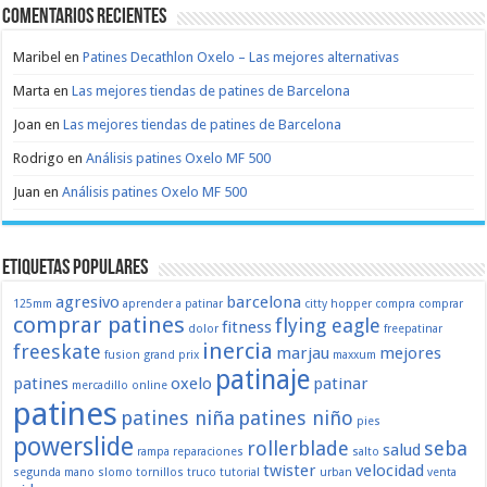
Comentarios recientes
Maribel
en
Patines Decathlon Oxelo – Las mejores alternativas
Marta
en
Las mejores tiendas de patines de Barcelona
Joan
en
Las mejores tiendas de patines de Barcelona
Rodrigo
en
Análisis patines Oxelo MF 500
Juan
en
Análisis patines Oxelo MF 500
Etiquetas populares
agresivo
barcelona
125mm
aprender a patinar
citty hopper
compra
comprar
comprar patines
flying eagle
fitness
dolor
freepatinar
inercia
freeskate
marjau
mejores
fusion
grand prix
maxxum
patinaje
patines
oxelo
patinar
mercadillo
online
patines
patines niña
patines niño
pies
powerslide
rollerblade
seba
salud
rampa
reparaciones
salto
twister
velocidad
segunda mano
slomo
tornillos
truco
tutorial
urban
venta