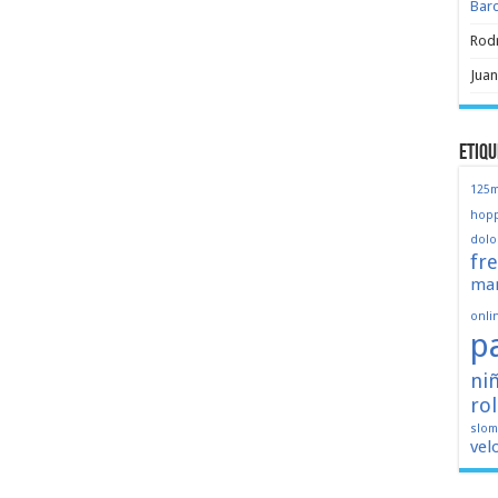
Bar
Rod
Juan
Etiqu
125
hopp
dolo
fr
mar
onli
p
ni
ro
slo
vel