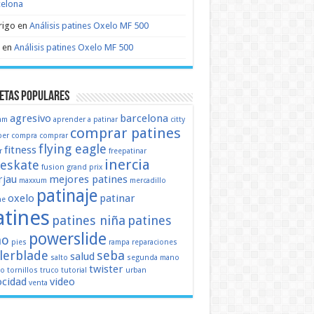
celona
rigo
en
Análisis patines Oxelo MF 500
en
Análisis patines Oxelo MF 500
etas populares
agresivo
barcelona
mm
aprender a patinar
citty
comprar patines
er
compra
comprar
flying eagle
fitness
r
freepatinar
inercia
eeskate
fusion
grand prix
jau
mejores patines
maxxum
mercadillo
patinaje
oxelo
patinar
ne
atines
patines niña
patines
powerslide
ño
pies
rampa
reparaciones
llerblade
seba
salud
salto
segunda mano
twister
mo
tornillos
truco
tutorial
urban
ocidad
video
venta