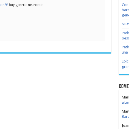
Cons
ion/#
buy generic neurontin
bara
gene
Nuev
Pati
peso
Pati
una 
Epic
grin
Come
Mari
alte
Mar
Bar
Joa