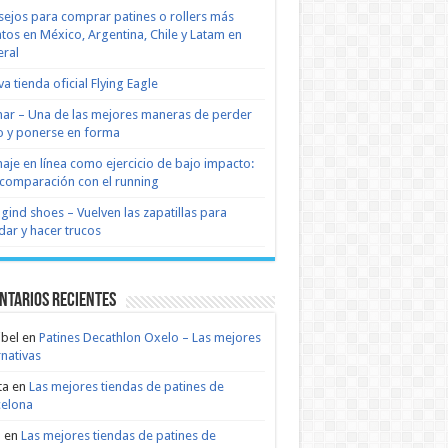
ejos para comprar patines o rollers más
tos en México, Argentina, Chile y Latam en
ral
a tienda oficial Flying Eagle
nar – Una de las mejores maneras de perder
 y ponerse en forma
naje en línea como ejercicio de bajo impacto:
comparación con el running
 gind shoes – Vuelven las zapatillas para
dar y hacer trucos
ntarios recientes
bel
en
Patines Decathlon Oxelo – Las mejores
rnativas
ta
en
Las mejores tiendas de patines de
celona
n
en
Las mejores tiendas de patines de