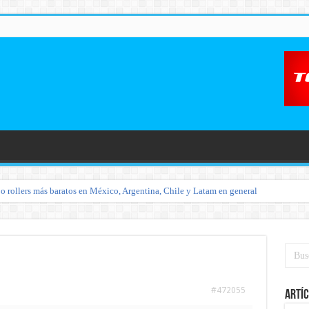
o rollers más baratos en México, Argentina, Chile y Latam en general
#472055
Artíc