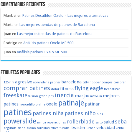
Comentarios recientes
Maribel
en
Patines Decathlon Oxelo – Las mejores alternativas
Marta
en
Las mejores tiendas de patines de Barcelona
Joan
en
Las mejores tiendas de patines de Barcelona
Rodrigo
en
Análisis patines Oxelo MF 500
Juan
en
Análisis patines Oxelo MF 500
Etiquetas populares
agresivo
barcelona
125mm
aprender a patinar
citty hopper
compra
comprar
comprar patines
flying eagle
fitness
dolor
freepatinar
inercia
freeskate
marjau
mejores
fusion
grand prix
maxxum
patinaje
patines
oxelo
patinar
mercadillo
online
patines
patines niña
patines niño
pies
powerslide
rollerblade
seba
salud
rampa
reparaciones
salto
twister
velocidad
segunda mano
slomo
tornillos
truco
tutorial
urban
venta