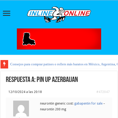
Consejos para comprar patines o rollers más baratos en México, Argentina, 
Respuesta a: pin up azerbaijan
12/10/2024 a las 20:18
#472047
neurontin generic cost:
gabapentin for sale
–
neurontin 200 mg