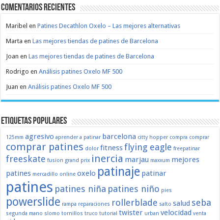
Comentarios recientes
Maribel
en
Patines Decathlon Oxelo – Las mejores alternativas
Marta
en
Las mejores tiendas de patines de Barcelona
Joan
en
Las mejores tiendas de patines de Barcelona
Rodrigo
en
Análisis patines Oxelo MF 500
Juan
en
Análisis patines Oxelo MF 500
Etiquetas populares
agresivo
barcelona
125mm
aprender a patinar
citty hopper
compra
comprar
comprar patines
flying eagle
fitness
dolor
freepatinar
inercia
freeskate
marjau
mejores
fusion
grand prix
maxxum
patinaje
patines
oxelo
patinar
mercadillo
online
patines
patines niña
patines niño
pies
powerslide
rollerblade
seba
salud
rampa
reparaciones
salto
twister
velocidad
segunda mano
slomo
tornillos
truco
tutorial
urban
venta