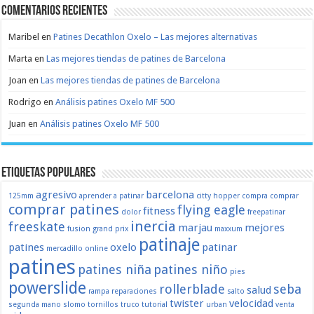
Comentarios recientes
Maribel
en
Patines Decathlon Oxelo – Las mejores alternativas
Marta
en
Las mejores tiendas de patines de Barcelona
Joan
en
Las mejores tiendas de patines de Barcelona
Rodrigo
en
Análisis patines Oxelo MF 500
Juan
en
Análisis patines Oxelo MF 500
Etiquetas populares
agresivo
barcelona
125mm
aprender a patinar
citty hopper
compra
comprar
comprar patines
flying eagle
fitness
dolor
freepatinar
inercia
freeskate
marjau
mejores
fusion
grand prix
maxxum
patinaje
patines
oxelo
patinar
mercadillo
online
patines
patines niña
patines niño
pies
powerslide
rollerblade
seba
salud
rampa
reparaciones
salto
twister
velocidad
segunda mano
slomo
tornillos
truco
tutorial
urban
venta