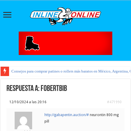
Consejos para comprar patines o rollers más baratos en México, Argentina, 
Respuesta a: Fobertbib
12/10/2024 a las 20:16
#471990
http://gabapentin.auction/#
neurontin 800 mg
pill