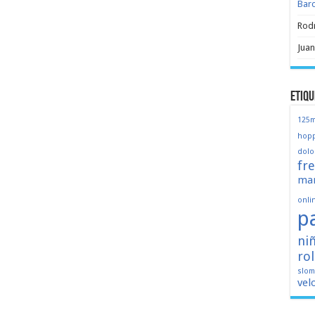
Bar
Rod
Juan
Etiqu
125
hopp
dolo
fr
mar
onli
p
ni
ro
slo
vel