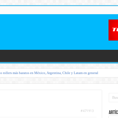
o rollers más baratos en México, Argentina, Chile y Latam en general
#471913
Artíc