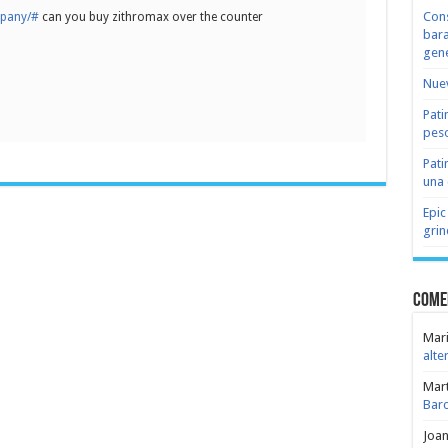
Cons
mpany/#
can you buy zithromax over the counter
bara
gene
Nuev
Pati
peso
Pati
una 
Epic
grin
Come
Mari
alte
Mar
Bar
Joa