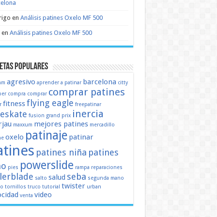
celona
rigo
en
Análisis patines Oxelo MF 500
en
Análisis patines Oxelo MF 500
etas populares
agresivo
barcelona
mm
aprender a patinar
citty
comprar patines
er
compra
comprar
flying eagle
fitness
r
freepatinar
inercia
eeskate
fusion
grand prix
jau
mejores patines
maxxum
mercadillo
patinaje
oxelo
patinar
ne
atines
patines niña
patines
powerslide
ño
pies
rampa
reparaciones
llerblade
seba
salud
salto
segunda mano
twister
mo
tornillos
truco
tutorial
urban
ocidad
video
venta