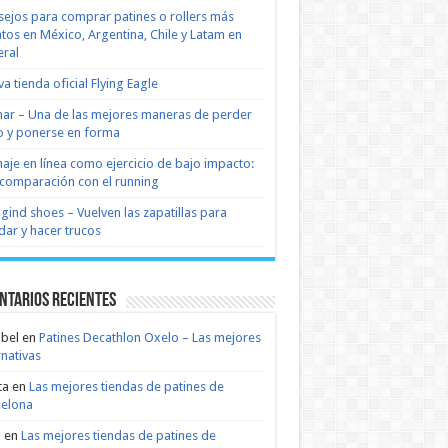
ejos para comprar patines o rollers más
tos en México, Argentina, Chile y Latam en
ral
a tienda oficial Flying Eagle
nar – Una de las mejores maneras de perder
 y ponerse en forma
naje en línea como ejercicio de bajo impacto:
comparación con el running
 gind shoes – Vuelven las zapatillas para
dar y hacer trucos
ntarios recientes
bel
en
Patines Decathlon Oxelo – Las mejores
rnativas
ta
en
Las mejores tiendas de patines de
celona
n
en
Las mejores tiendas de patines de