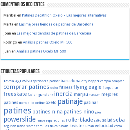
Comentarios recientes
Maribel
en
Patines Decathlon Oxelo – Las mejores alternativas
Marta
en
Las mejores tiendas de patines de Barcelona
Joan
en
Las mejores tiendas de patines de Barcelona
Rodrigo
en
Análisis patines Oxelo MF 500
Juan
en
Análisis patines Oxelo MF 500
Etiquetas populares
agresivo
barcelona
125mm
aprender a patinar
citty hopper
compra
comprar
comprar patines
flying eagle
fitness
dolor
freepatinar
inercia
freeskate
marjau
mejores
fusion
grand prix
maxxum
patinaje
patines
oxelo
patinar
mercadillo
online
patines
patines niña
patines niño
pies
powerslide
rollerblade
seba
salud
rampa
reparaciones
salto
twister
velocidad
segunda mano
slomo
tornillos
truco
tutorial
urban
venta