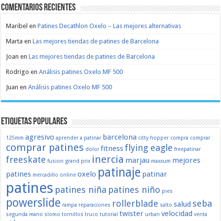
Comentarios recientes
Maribel
en
Patines Decathlon Oxelo – Las mejores alternativas
Marta
en
Las mejores tiendas de patines de Barcelona
Joan
en
Las mejores tiendas de patines de Barcelona
Rodrigo
en
Análisis patines Oxelo MF 500
Juan
en
Análisis patines Oxelo MF 500
Etiquetas populares
agresivo
barcelona
125mm
aprender a patinar
citty hopper
compra
comprar
comprar patines
flying eagle
fitness
dolor
freepatinar
inercia
freeskate
marjau
mejores
fusion
grand prix
maxxum
patinaje
patines
oxelo
patinar
mercadillo
online
patines
patines niña
patines niño
pies
powerslide
rollerblade
seba
salud
rampa
reparaciones
salto
twister
velocidad
segunda mano
slomo
tornillos
truco
tutorial
urban
venta