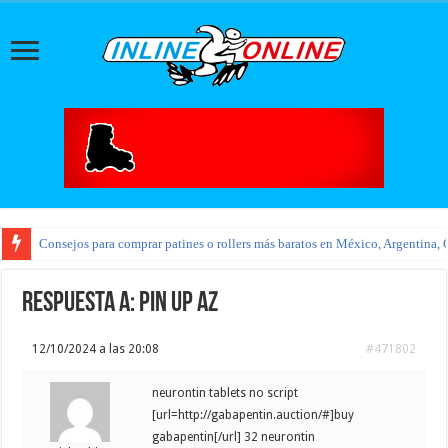
Consejos para comprar patines o rollers más baratos en México, Argentina, 
Respuesta a: pin up az
12/10/2024 a las 20:08
#471802
neurontin tablets no script
[url=http://gabapentin.auction/#]buy
gabapentin[/url] 32 neurontin