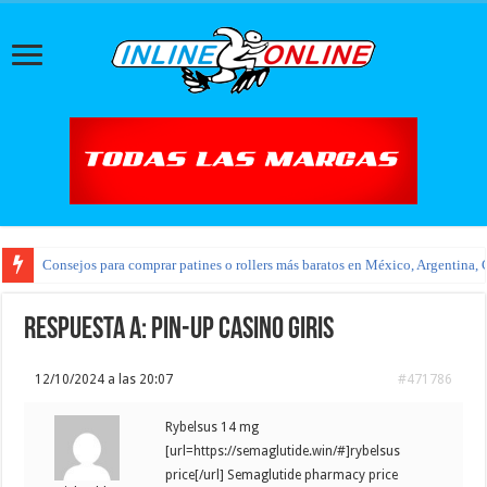
Consejos para comprar patines o rollers más baratos en México, Argentina, 
Respuesta a: pin-up casino giris
12/10/2024 a las 20:07
#471786
Rybelsus 14 mg
[url=https://semaglutide.win/#]rybelsus
price[/url] Semaglutide pharmacy price