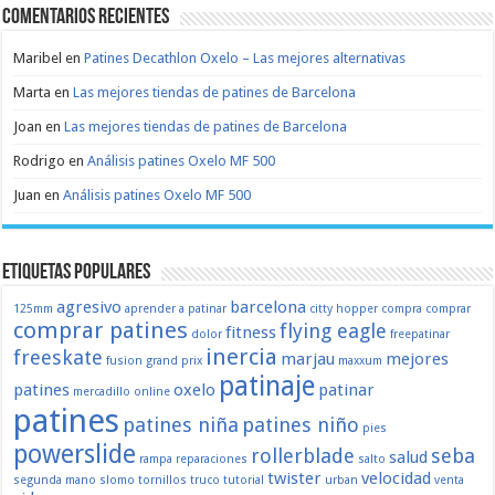
Comentarios recientes
Maribel
en
Patines Decathlon Oxelo – Las mejores alternativas
Marta
en
Las mejores tiendas de patines de Barcelona
Joan
en
Las mejores tiendas de patines de Barcelona
Rodrigo
en
Análisis patines Oxelo MF 500
Juan
en
Análisis patines Oxelo MF 500
Etiquetas populares
agresivo
barcelona
125mm
aprender a patinar
citty hopper
compra
comprar
comprar patines
flying eagle
fitness
dolor
freepatinar
inercia
freeskate
marjau
mejores
fusion
grand prix
maxxum
patinaje
patines
oxelo
patinar
mercadillo
online
patines
patines niña
patines niño
pies
powerslide
rollerblade
seba
salud
rampa
reparaciones
salto
twister
velocidad
segunda mano
slomo
tornillos
truco
tutorial
urban
venta