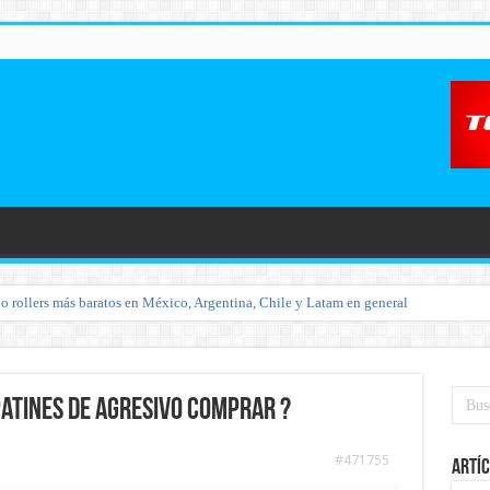
o rollers más baratos en México, Argentina, Chile y Latam en general
 patines de agresivo comprar ?
#471755
Artíc