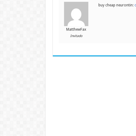
buy cheap neurontin:
MatthewFax
Invitado