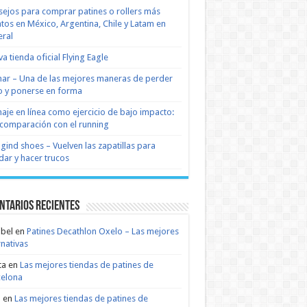
ejos para comprar patines o rollers más
tos en México, Argentina, Chile y Latam en
ral
a tienda oficial Flying Eagle
nar – Una de las mejores maneras de perder
 y ponerse en forma
naje en línea como ejercicio de bajo impacto:
comparación con el running
 gind shoes – Vuelven las zapatillas para
dar y hacer trucos
ntarios recientes
bel
en
Patines Decathlon Oxelo – Las mejores
rnativas
ta
en
Las mejores tiendas de patines de
celona
n
en
Las mejores tiendas de patines de