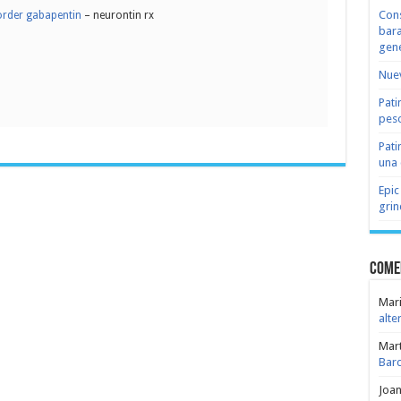
Cons
order gabapentin
– neurontin rx
bara
gene
Nuev
Pati
peso
Pati
una 
Epic
grin
Come
Mari
alte
Mar
Bar
Joa