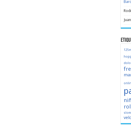
Bar
Rod
Juan
Etiqu
125
hopp
dolo
fr
mar
onli
p
ni
ro
slo
vel