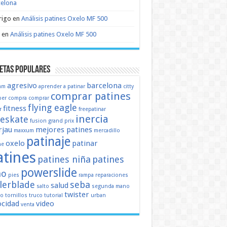
celona
rigo
en
Análisis patines Oxelo MF 500
en
Análisis patines Oxelo MF 500
etas populares
agresivo
barcelona
mm
aprender a patinar
citty
comprar patines
er
compra
comprar
flying eagle
fitness
r
freepatinar
inercia
eeskate
fusion
grand prix
jau
mejores patines
maxxum
mercadillo
patinaje
oxelo
patinar
ne
atines
patines niña
patines
powerslide
ño
pies
rampa
reparaciones
llerblade
seba
salud
salto
segunda mano
twister
mo
tornillos
truco
tutorial
urban
ocidad
video
venta