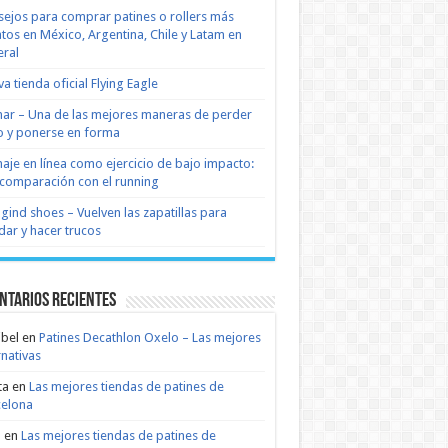
ejos para comprar patines o rollers más
tos en México, Argentina, Chile y Latam en
ral
a tienda oficial Flying Eagle
nar – Una de las mejores maneras de perder
 y ponerse en forma
naje en línea como ejercicio de bajo impacto:
comparación con el running
 gind shoes – Vuelven las zapatillas para
dar y hacer trucos
ntarios recientes
bel
en
Patines Decathlon Oxelo – Las mejores
rnativas
ta
en
Las mejores tiendas de patines de
celona
n
en
Las mejores tiendas de patines de