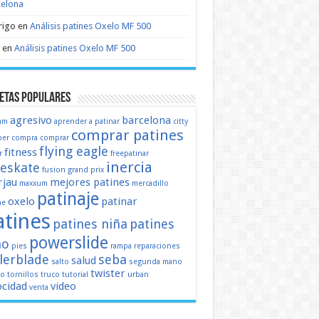
celona
rigo
en
Análisis patines Oxelo MF 500
en
Análisis patines Oxelo MF 500
etas populares
agresivo
barcelona
mm
aprender a patinar
citty
comprar patines
er
compra
comprar
flying eagle
fitness
r
freepatinar
inercia
eeskate
fusion
grand prix
jau
mejores patines
maxxum
mercadillo
patinaje
oxelo
patinar
ne
atines
patines niña
patines
powerslide
ño
pies
rampa
reparaciones
llerblade
seba
salud
salto
segunda mano
twister
mo
tornillos
truco
tutorial
urban
ocidad
video
venta