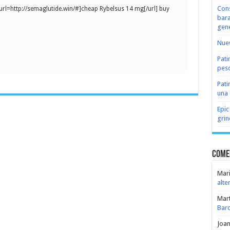
Cons
[url=http://semaglutide.win/#]cheap Rybelsus 14 mg[/url] buy
bara
gene
Nuev
Pati
peso
Pati
una 
Epic
grin
Come
Mari
alte
Mar
Bar
Joa