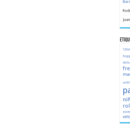
Bar
Rod
Juan
Etiqu
125
hopp
dolo
fr
mar
onli
p
ni
ro
slo
vel