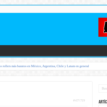
o rollers más baratos en México, Argentina, Chile y Latam en general
#471739
Artíc