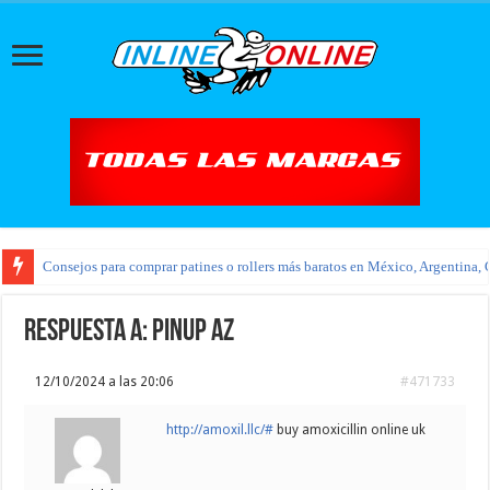
Consejos para comprar patines o rollers más baratos en México, Argentina, 
Respuesta a: pinup az
12/10/2024 a las 20:06
#471733
http://amoxil.llc/#
buy amoxicillin online uk