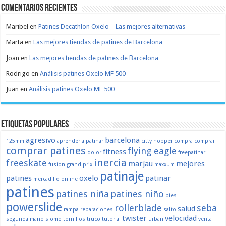
Comentarios recientes
Maribel
en
Patines Decathlon Oxelo – Las mejores alternativas
Marta
en
Las mejores tiendas de patines de Barcelona
Joan
en
Las mejores tiendas de patines de Barcelona
Rodrigo
en
Análisis patines Oxelo MF 500
Juan
en
Análisis patines Oxelo MF 500
Etiquetas populares
agresivo
barcelona
125mm
aprender a patinar
citty hopper
compra
comprar
comprar patines
flying eagle
fitness
dolor
freepatinar
inercia
freeskate
marjau
mejores
fusion
grand prix
maxxum
patinaje
patines
oxelo
patinar
mercadillo
online
patines
patines niña
patines niño
pies
powerslide
rollerblade
seba
salud
rampa
reparaciones
salto
twister
velocidad
segunda mano
slomo
tornillos
truco
tutorial
urban
venta