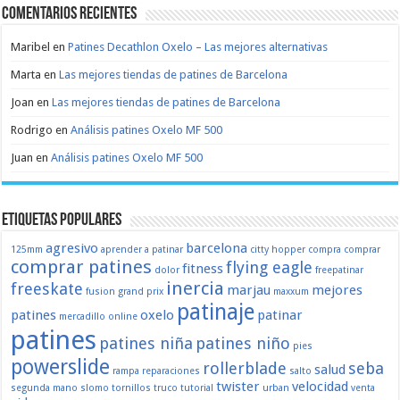
Comentarios recientes
Maribel
en
Patines Decathlon Oxelo – Las mejores alternativas
Marta
en
Las mejores tiendas de patines de Barcelona
Joan
en
Las mejores tiendas de patines de Barcelona
Rodrigo
en
Análisis patines Oxelo MF 500
Juan
en
Análisis patines Oxelo MF 500
Etiquetas populares
agresivo
barcelona
125mm
aprender a patinar
citty hopper
compra
comprar
comprar patines
flying eagle
fitness
dolor
freepatinar
inercia
freeskate
marjau
mejores
fusion
grand prix
maxxum
patinaje
patines
oxelo
patinar
mercadillo
online
patines
patines niña
patines niño
pies
powerslide
rollerblade
seba
salud
rampa
reparaciones
salto
twister
velocidad
segunda mano
slomo
tornillos
truco
tutorial
urban
venta