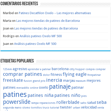
Comentarios recientes
Maribel
en
Patines Decathlon Oxelo – Las mejores alternativas
Marta
en
Las mejores tiendas de patines de Barcelona
Joan
en
Las mejores tiendas de patines de Barcelona
Rodrigo
en
Análisis patines Oxelo MF 500
Juan
en
Análisis patines Oxelo MF 500
Etiquetas populares
agresivo
barcelona
125mm
aprender a patinar
citty hopper
compra
comprar
comprar patines
flying eagle
fitness
dolor
freepatinar
inercia
freeskate
marjau
mejores
fusion
grand prix
maxxum
patinaje
patines
oxelo
patinar
mercadillo
online
patines
patines niña
patines niño
pies
powerslide
rollerblade
seba
salud
rampa
reparaciones
salto
twister
velocidad
segunda mano
slomo
tornillos
truco
tutorial
urban
venta