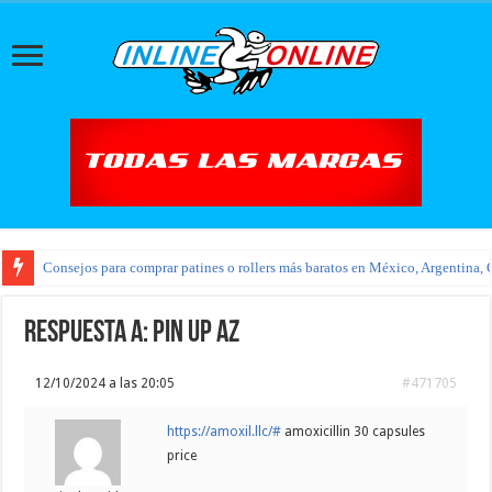
Consejos para comprar patines o rollers más baratos en México, Argentina, 
Respuesta a: pin up az
12/10/2024 a las 20:05
#471705
https://amoxil.llc/#
amoxicillin 30 capsules
price